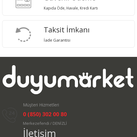
Kapıda Öde, Havale, Kredi Kartı
Taksit İmkanı
İade Garantisi
Müşteri Hizmetleri
0 (850) 302 00 80
Merkezefendi / DENİZLİ
İletişim