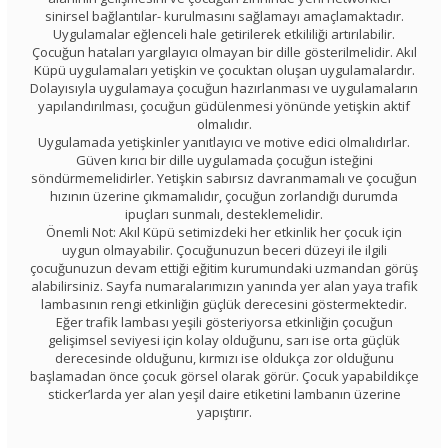
sinirsel bağlantılar- kurulmasını sağlamayı amaçlamaktadır.
Uygulamalar eğlenceli hale getirilerek etkililiği artırılabilir.
Çocuğun hataları yargılayıcı olmayan bir dille gösterilmelidir. Akıl
Küpü uygulamaları yetişkin ve çocuktan oluşan uygulamalardır.
Dolayısıyla uygulamaya çocuğun hazırlanması ve uygulamaların
yapılandırılması, çocuğun güdülenmesi yönünde yetişkin aktif
olmalıdır.
Uygulamada yetişkinler yanıtlayıcı ve motive edici olmalıdırlar.
Güven kırıcı bir dille uygulamada çocuğun isteğini
söndürmemelidirler. Yetişkin sabırsız davranmamalı ve çocuğun
hızının üzerine çıkmamalıdır, çocuğun zorlandığı durumda
ipuçları sunmalı, desteklemelidir.
Önemli Not: Akıl Küpü setimizdeki her etkinlik her çocuk için
uygun olmayabilir. Çocuğunuzun beceri düzeyi ile ilgili
çocuğunuzun devam ettiği eğitim kurumundaki uzmandan görüş
alabilirsiniz. Sayfa numaralarımızın yanında yer alan yaya trafik
lambasının rengi etkinliğin güçlük derecesini göstermektedir.
Eğer trafik lambası yeşili gösteriyorsa etkinliğin çocuğun
gelişimsel seviyesi için kolay olduğunu, sarı ise orta güçlük
derecesinde olduğunu, kırmızı ise oldukça zor olduğunu
başlamadan önce çocuk görsel olarak görür. Çocuk yapabildikçe
sticker’larda yer alan yeşil daire etiketini lambanın üzerine
yapıştırır.