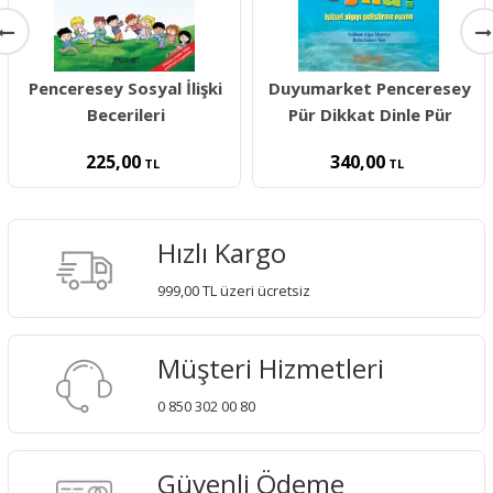
Penceresey Sosyal İlişki
Duyumarket Penceresey
Becerileri
Pür Dikkat Dinle Pür
225,00
340,00
TL
TL
Hızlı Kargo
999,00 TL üzeri ücretsiz
Müşteri Hizmetleri
0 850 302 00 80
Güvenli Ödeme