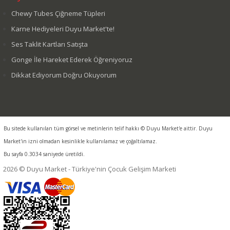
Chewy Tubes Çiğneme Tüpleri
Karne Hediyeleri Duyu Market'te!
Ses Taklit Kartları Satışta
Gonge İle Hareket Ederek Öğreniyoruz
Dikkat Ediyorum Doğru Okuyorum
Bu sitede kullanılan tüm görsel ve metinlerin telif hakkı © Duyu Market'e aittir. Duyu
Market'in izni olmadan kesinlikle kullanılamaz ve çoğaltılamaz.
Bu sayfa 0.3034 saniyede üretildi.
2026 © Duyu Market - Türkiye'nin Çocuk Gelişim Marketi