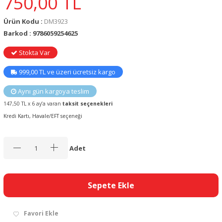
750,00
TL
Ürün Kodu :
DM3923
Barkod : 9786059254625
Stokta Var
999,00 TL ve üzeri ücretsiz kargo
Aynı gün kargoya teslim
147,50 TL x 6 ay’a varan
taksit seçenekleri
Kredi Kartı, Havale/EFT seçeneği
Adet
Sepete Ekle
Favori Ekle