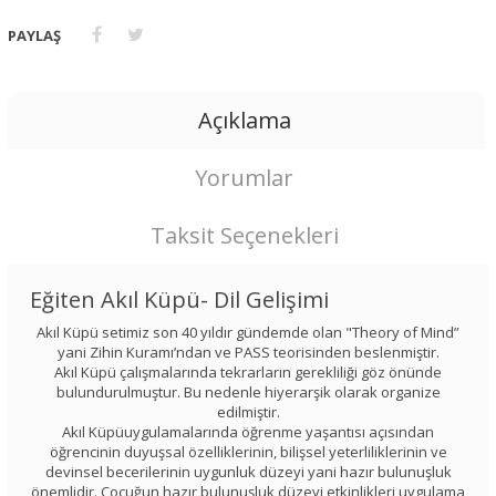
PAYLAŞ
Açıklama
Yorumlar
Taksit Seçenekleri
Eğiten Akıl Küpü- Dil Gelişimi
Akıl Küpü setimiz son 40 yıldır gündemde olan "Theory of Mind”
yani Zihin Kuramı’ndan ve PASS teorisinden beslenmiştir.
Akıl Küpü çalışmalarında tekrarların gerekliliği göz önünde
bulundurulmuştur. Bu nedenle hiyerarşik olarak organize
edilmiştir.
Akıl Küpüuygulamalarında öğrenme yaşantısı açısından
öğrencinin duyuşsal özelliklerinin, bilişsel yeterliliklerinin ve
devinsel becerilerinin uygunluk düzeyi yani hazır bulunuşluk
önemlidir. Çocuğun hazır bulunuşluk düzeyi etkinlikleri uygulama