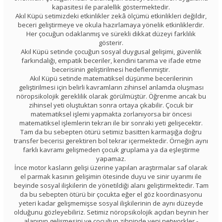
kapasitesi ile paralellik göstermektedir.
Akıl Küpü setimizdeki etkinlikler zekâ ölçümü etkinlikleri değildir,
beceri geliştirmeye ve okula hazırlamaya yönelik etkinliklerdir.
Her çocuğun odaklanmış ve sürekli dikkat düzeyi farklılık
gösterir.
Akıl Küpü setinde çocuğun sosyal duygusal gelişimi, güvenlik
farkındalığı, empatik beceriler, kendini tanıma ve ifade etme
becerisinin geliştirilmesi hedeflenmiştir.
Akıl Küpü setinde matematiksel düşünme becerilerinin
geliştirilmesi için belirli kavramların zihinsel anlamda oluşması
nöropsikolojik gereklilik olarak görülmüştür. Öğrenme ancak bu
zihinsel yeti oluştuktan sonra ortaya çıkabilir. Çocuk bir
matematiksel işlemi yapmakta zorlanıyorsa bir öncesi
matematiksel işlemlerin tekrarı ile bir sonraki yeti gelişecektir.
Tam da bu sebepten ötürü setimiz basitten karmaşığa doğru
transfer becerisi gerektiren bol tekrar içermektedir. Örneğin aynı
farklı kavramı gelişmeden çocuk gruplama ya da eşleştirme
yapamaz.
İnce motor kasların gelişi üzerine yapılan araştırmalar saf olarak
el parmak kasının gelişimin ötesinde duyu ve sinir uyarımı ile
beyinde sosyal ilişkilerin de yönetildiği alanı geliştirmektedir. Tam
da bu sebepten ötürü bir çocukta eğer el göz koordinasyonu
yeteri kadar gelişmemişse sosyal ilişkilerinin de aynı düzeyde
olduğunu gözleyebiliriz. Setimiz nöropsikolojik açıdan beynin her
alanının gelişmesini ve çocuğun zihninde yeni networkler -