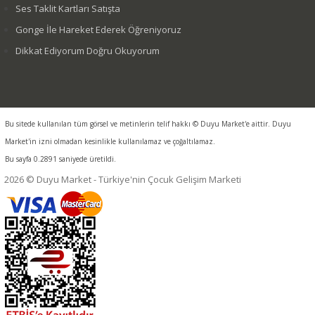
Ses Taklit Kartları Satışta
Gonge İle Hareket Ederek Öğreniyoruz
Dikkat Ediyorum Doğru Okuyorum
Bu sitede kullanılan tüm görsel ve metinlerin telif hakkı © Duyu Market'e aittir. Duyu
Market'in izni olmadan kesinlikle kullanılamaz ve çoğaltılamaz.
Bu sayfa 0.2891 saniyede üretildi.
2026 © Duyu Market - Türkiye'nin Çocuk Gelişim Marketi