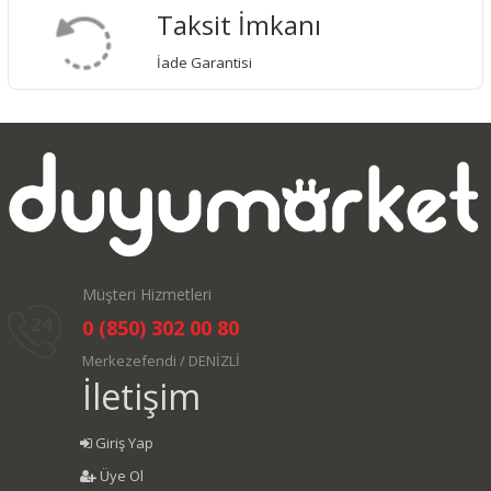
Taksit İmkanı
İade Garantisi
Müşteri Hizmetleri
0 (850) 302 00 80
Merkezefendi / DENİZLİ
İletişim
Giriş Yap
Üye Ol