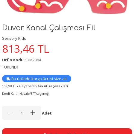
Duvar Kanal Çalışması Fil
Sensory Kids
813,46
TL
Ürün Kodu :
DM2084
TÜKENDİ
Bu üründe kargo ücreti size ait
159,98 TL x 6 ay’a varan
taksit seçenekleri
Kredi Kartı, Havale/EFT seçeneği
Adet