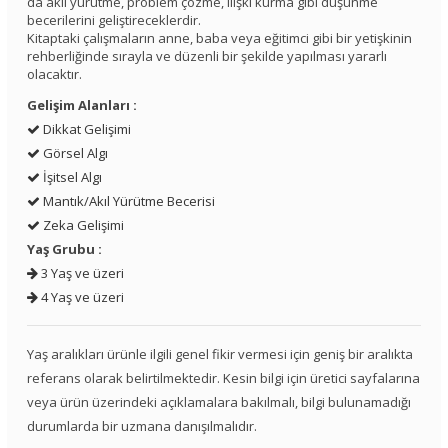
da akıl yürütme, problem çözme, ilişki kurma gibi düşünme
becerilerini geliştireceklerdir.
Kitaptaki çalışmaların anne, baba veya eğitimci gibi bir yetişkinin
rehberliğinde sırayla ve düzenli bir şekilde yapılması yararlı
olacaktır.
Gelişim Alanları :
Dikkat Gelişimi
Görsel Algı
İşitsel Algı
Mantık/Akıl Yürütme Becerisi
Zeka Gelişimi
Yaş Grubu :
3 Yaş ve üzeri
4 Yaş ve üzeri
Yaş aralıkları ürünle ilgili genel fikir vermesi için geniş bir aralıkta
referans olarak belirtilmektedir. Kesin bilgi için üretici sayfalarına
veya ürün üzerindeki açıklamalara bakılmalı, bilgi bulunamadığı
durumlarda bir uzmana danışılmalıdır.