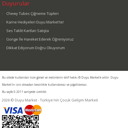
Duyurular
Chewy Tubes Çiğneme Tüpleri
Karne Hediyeleri Duyu Market'te!
Ses Taklit Kartları Satışta
Gonge İle Hareket Ederek Öğreniyoruz
Dikkat Ediyorum Doğru Okuyorum
Bu sitede kullanılan tüm görsel ve metinlerin telif hakkı © Duyu Market'e aittir. Duyu
Market'in izni olmadan kesinlikle kullanılamaz ve çoğaltılamaz.
Bu sayfa 0.2011 saniyede üretildi.
2026 © Duyu Market - Türkiye'nin Çocuk Gelişim Marketi