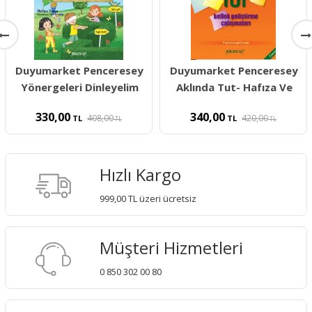
Duyumarket Penceresey
Duyumarket Penceresey
Yönergeleri Dinleyelim
Aklında Tut- Hafıza Ve
330,00
340,00
408,00
420,00
TL
TL
TL
TL
Hızlı Kargo
999,00 TL üzeri ücretsiz
Müşteri Hizmetleri
0 850 302 00 80