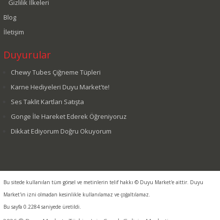
Gizlilik İlkeleri
Blog
İletişim
Duyurular
Chewy Tubes Çiğneme Tüpleri
Karne Hediyeleri Duyu Market'te!
Ses Taklit Kartları Satışta
Gonge İle Hareket Ederek Öğreniyoruz
Dikkat Ediyorum Doğru Okuyorum
Bu sitede kullanılan tüm görsel ve metinlerin telif hakkı © Duyu Market'e aittir. Duyu
Market'in izni olmadan kesinlikle kullanılamaz ve çoğaltılamaz.
Bu sayfa 0.2284 saniyede üretildi.