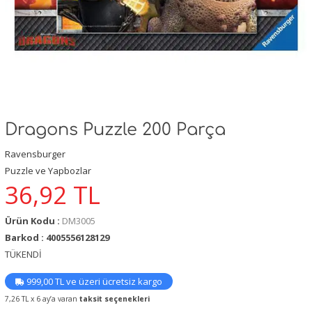
Dragons Puzzle 200 Parça
Ravensburger
Puzzle ve Yapbozlar
36,92
TL
Ürün Kodu :
DM3005
Barkod : 4005556128129
TÜKENDİ
999,00 TL ve üzeri ücretsiz kargo
7,26 TL x 6 ay’a varan
taksit seçenekleri