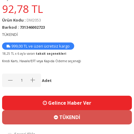
92,78
TL
Ürün Kodu :
DM2053
Barkod : 731346002723
TÜKENDİ
999,00 TL ve üzeri ücretsiz kargo
18,25 TL x 6 ay’a varan
taksit seçenekleri
Kredi Kartı, Havale/EFT veya Kapıda Ödeme seçeneği
Adet
Gelince Haber Ver
TÜKENDİ