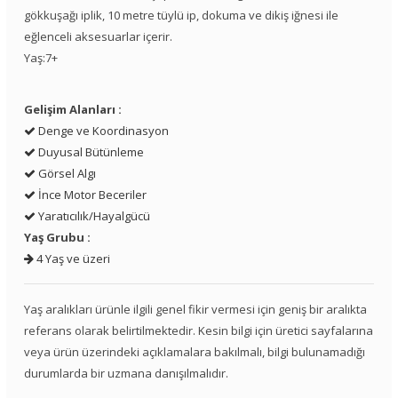
gökkuşağı iplik, 10 metre tüylü ip, dokuma ve dikiş iğnesi ile
eğlenceli aksesuarlar içerir.
Yaş:7+
Gelişim Alanları :
Denge ve Koordinasyon
Duyusal Bütünleme
Görsel Algı
İnce Motor Beceriler
Yaratıcılık/Hayalgücü
Yaş Grubu :
4 Yaş ve üzeri
Yaş aralıkları ürünle ilgili genel fikir vermesi için geniş bir aralıkta
referans olarak belirtilmektedir. Kesin bilgi için üretici sayfalarına
veya ürün üzerindeki açıklamalara bakılmalı, bilgi bulunamadığı
durumlarda bir uzmana danışılmalıdır.