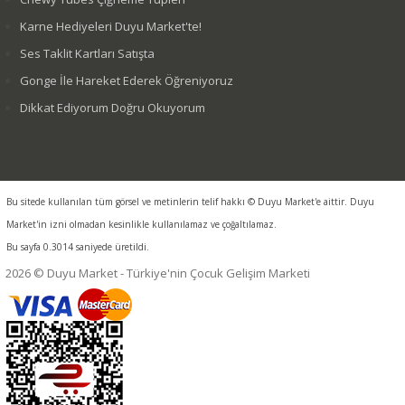
Karne Hediyeleri Duyu Market'te!
Ses Taklit Kartları Satışta
Gonge İle Hareket Ederek Öğreniyoruz
Dikkat Ediyorum Doğru Okuyorum
Bu sitede kullanılan tüm görsel ve metinlerin telif hakkı © Duyu Market'e aittir. Duyu
Market'in izni olmadan kesinlikle kullanılamaz ve çoğaltılamaz.
Bu sayfa 0.3014 saniyede üretildi.
2026 © Duyu Market - Türkiye'nin Çocuk Gelişim Marketi