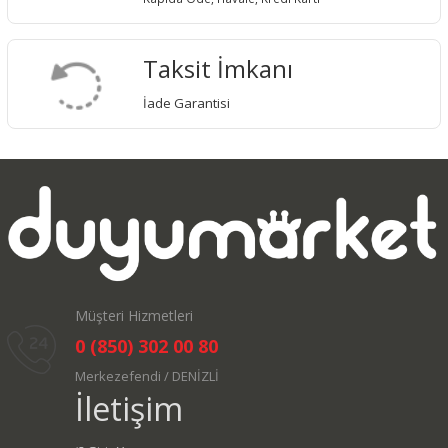
Taksit İmkanı
İade Garantisi
Müşteri Hizmetleri
0 (850) 302 00 80
Merkezefendi / DENİZLİ
İletişim