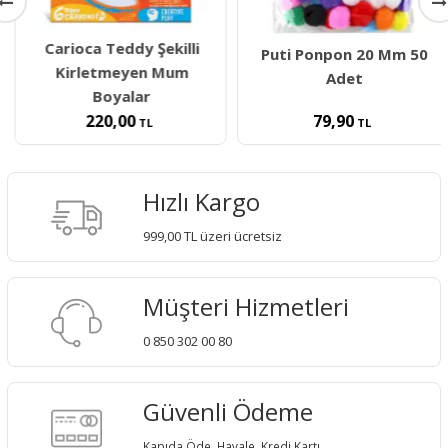
Carioca Teddy Şekilli
Puti Ponpon 20 Mm 50
Kirletmeyen Mum
Adet
Boyalar
220,00
79,90
TL
TL
Hızlı Kargo
999,00 TL üzeri ücretsiz
Müşteri Hizmetleri
0 850 302 00 80
Güvenli Ödeme
Kapıda Öde, Havale, Kredi Kartı