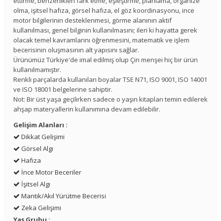
ettirme, benzerlikleri fark etme, eşleştirme, planlama, organize
olma, işitsel hafıza, görsel hafıza, el göz koordinasyonu, ince
motor bilgilerinin desteklenmesi, görme alanının aktif
kullanılması, genel bilginin kullanılmasını; ileri ki hayatta gerek
olacak temel kavramlarını öğrenmesini, matematik ve işlem
becerisinin oluşmasının alt yapısını sağlar.
Ürünümüz Türkiye'de imal edilmiş olup Çin menşei hiç bir ürün
kullanılmamıştır.
Renkli parçalarda kullanılan boyalar TSE N71, ISO 9001, ISO 14001
ve ISO 18001 belgelerine sahiptir.
Not: Bir üst yaşa geçilirken sadece o yaşın kitapları temin edilerek
ahşap materyallerin kullanımına devam edilebilir.
Gelişim Alanları :
Dikkat Gelişimi
Görsel Algı
Hafıza
İnce Motor Beceriler
İşitsel Algı
Mantık/Akıl Yürütme Becerisi
Zeka Gelişimi
Yaş Grubu :