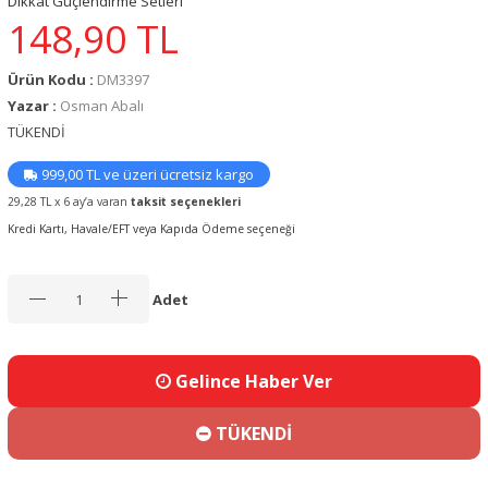
Dikkat Güçlendirme Setleri
148,90
TL
Ürün Kodu :
DM3397
Yazar :
Osman Abalı
TÜKENDİ
999,00 TL ve üzeri ücretsiz kargo
29,28 TL x 6 ay’a varan
taksit seçenekleri
Kredi Kartı, Havale/EFT veya Kapıda Ödeme seçeneği
Adet
Gelince Haber Ver
TÜKENDİ