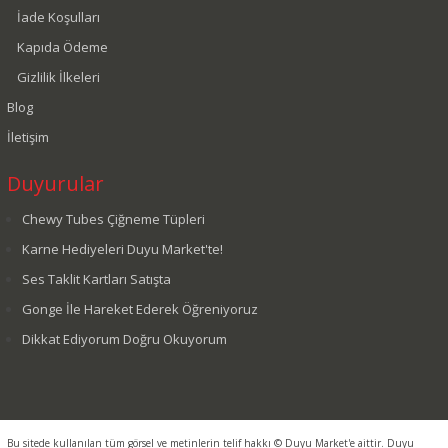
İade Koşulları
Kapıda Ödeme
Gizlilik İlkeleri
Blog
İletişim
Duyurular
Chewy Tubes Çiğneme Tüpleri
Karne Hediyeleri Duyu Market'te!
Ses Taklit Kartları Satışta
Gonge İle Hareket Ederek Öğreniyoruz
Dikkat Ediyorum Doğru Okuyorum
Bu sitede kullanılan tüm görsel ve metinlerin telif hakkı © Duyu Market'e aittir. Duyu