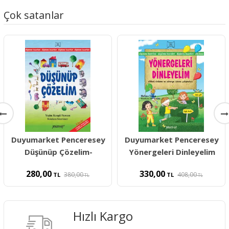
Çok satanlar
Duyumarket Penceresey
Duyumarket Penceresey
Düşünüp Çözelim-
Yönergeleri Dinleyelim
280,00
330,00
380,00
408,00
TL
TL
TL
TL
Hızlı Kargo