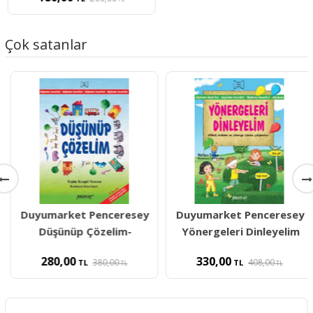
Çok satanlar
Duyumarket Penceresey
Duyumarket Penceresey
Düşünüp Çözelim-
Yönergeleri Dinleyelim
280,00
330,00
380,00
408,00
TL
TL
TL
TL