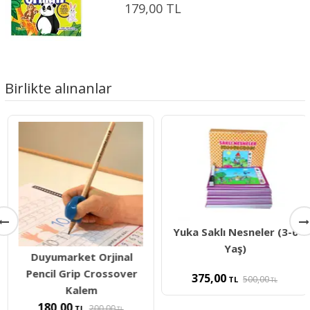
179,00 TL
Birlikte alınanlar
Yuka Saklı Nesneler (3-6
Yaş)
Duyumarket Orjinal
Pencil Grip Crossover
375,00
500,00
TL
TL
Kalem
180,00
200,00
TL
TL