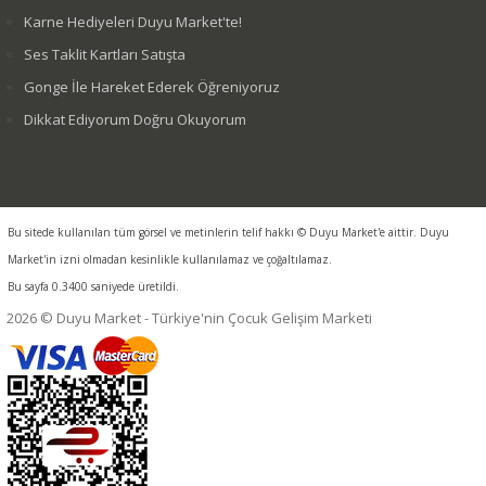
Karne Hediyeleri Duyu Market'te!
Ses Taklit Kartları Satışta
Gonge İle Hareket Ederek Öğreniyoruz
Dikkat Ediyorum Doğru Okuyorum
Bu sitede kullanılan tüm görsel ve metinlerin telif hakkı © Duyu Market'e aittir. Duyu
Market'in izni olmadan kesinlikle kullanılamaz ve çoğaltılamaz.
Bu sayfa 0.3400 saniyede üretildi.
2026 © Duyu Market - Türkiye'nin Çocuk Gelişim Marketi