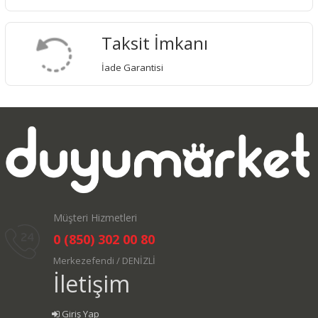
Taksit İmkanı
İade Garantisi
Müşteri Hizmetleri
0 (850) 302 00 80
Merkezefendi / DENİZLİ
İletişim
Giriş Yap