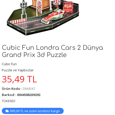
Cubic Fun Londra Cars 2 Dünya
Grand Prix 3d Puzzle
Cubic Fun
Puzzle ve Yapbozlar
35,49
TL
Ürün Kodu :
DM4347
Barkod : 6944588209292
TÜKENDİ
999,00 TL ve üzeri ücretsiz kargo