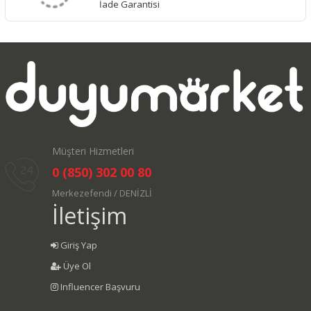
İade Garantisi
Müşteri Hizmetleri
0 (850) 302 00 80
Merkezefendi / DENİZLİ
İletişim
Giriş Yap
Üye Ol
Influencer Başvuru