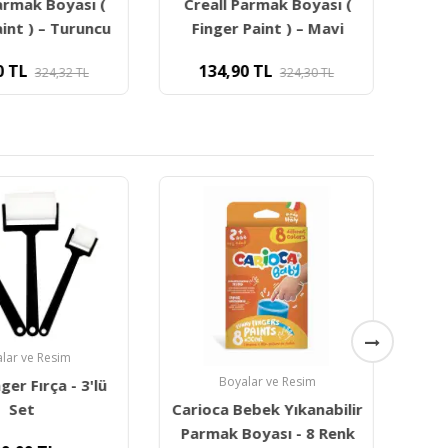
armak Boyası (
Creall Parmak Boyası (
Cr
aint ) – Turuncu
Finger Paint ) – Mavi
F
0
TL
134,90
TL
324,32
TL
324,30
TL
lar ve Resim
Boyalar ve Resim
ger Fırça - 3'lü
Carioca Bebek Yıkanabilir
Ca
Set
Parmak Boyası - 8 Renk
Yı