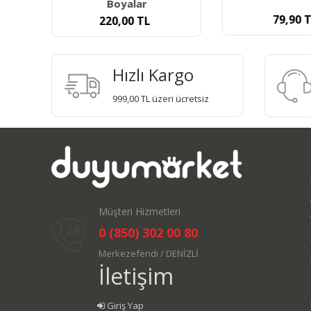
Boyalar
79,90
T
220,00
TL
Hızlı Kargo
999,00 TL üzeri ücretsiz
Müşteri Hizmetleri
0 (850) 302 00 80
Merkezefendi / DENİZLİ
İletişim
Giriş Yap