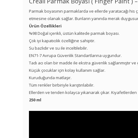
Creall Parmak Boyası ( Finger Paint ) –
Parmak boyasının parmaklarda ve ellerde yaratacağı his çocuğ
etmesine olanak sağlar. Bunların yanında merak duygusunu g
Ürün Özellikleri
%98 Doğal içerikli, üstün kalitede parmak boyası.
Çok iyi kapatıcılık özelliğine sahiptir.
Su bazlıdır ve su ile inceltilebilir.
EN71-7 Avrupa Güvenlik Standartlarına uygundur.
Tadı acı olan bir madde ile ekstra güvenlik sağlanmıştır ve
Küçük çocuklar için kolay kullanım sağlar.
Kuruduğunda matlaşır.
Tüm renkler birbiriyle karıştırılabilir.
Ellerden ve tenden kolayca yıkanarak çıkar. Kıyafetlerden d
250 ml