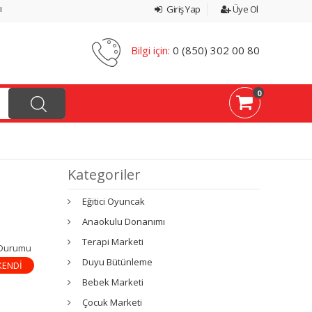
ı
Giriş Yap
Üye Ol
Bilgi için:
0 (850) 302 00 80
0
Kategoriler
Eğitici Oyuncak
Anaokulu Donanımı
Terapi Marketi
 Durumu
Duyu Bütünleme
KENDİ
Bebek Marketi
Çocuk Marketi