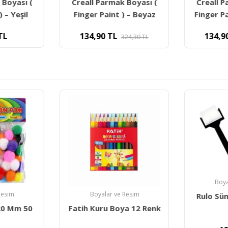
 Boyası (
Creall Parmak Boyası (
Creall P
) – Yeşil
Finger Paint ) – Beyaz
Finger P
TL
134,90
TL
134,9
324,30
TL
Boya
Resim
Boyalar ve Resim
Rulo Sün
20 Mm 50
Fatih Kuru Boya 12 Renk