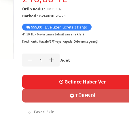
Ürün Kodu :
DM15102
Barkod : 8714181078223
999,00 TL ve üzeri ücretsiz kargo
41,30 TL x 6 ay’a varan
taksit seçenekleri
Kredi Kartı, Havale/EFT veya Kapıda Ödeme seçeneği
Adet
Gelince Haber Ver
TÜKENDİ
Favori Ekle