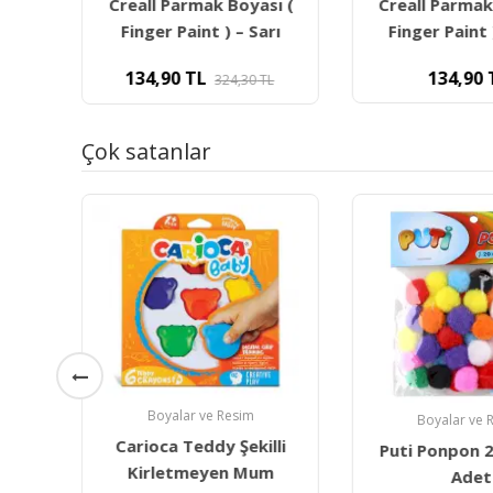
ı (
Creall Parmak Boyası (
Creall Parmak
vi
Finger Paint ) – Sarı
Finger Paint 
134,90
TL
134,90
L
324,30
TL
Çok satanlar
Boyalar ve Resim
Boyalar ve 
Carioca Teddy Şekilli
ırça
Puti Ponpon 
Kirletmeyen Mum
Adet