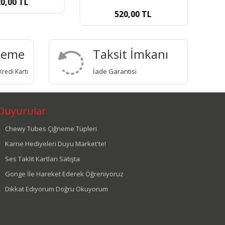
0,00
TL
520,00
TL
deme
Taksit İmkanı
İade Garantisi
redi Kartı
Duyurular
Chewy Tubes Çiğneme Tüpleri
Karne Hediyeleri Duyu Market'te!
Ses Taklit Kartları Satışta
Gonge İle Hareket Ederek Öğreniyoruz
Dikkat Ediyorum Doğru Okuyorum