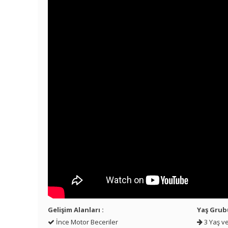
Gelişim Alanları :
Yaş Grub
İnce Motor Beceriler
3 Yaş ve