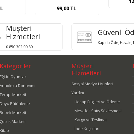
12
L
99,00
TL
Müşteri
Güvenli Ö
Hizmetleri
Kapıda Öde, Havale, K
0 850 302 00 80
Kategoriler
Müşteri
Hizmetleri
Eğitici Oyuncak
Sosyal Medya Ürünleri
Anaokulu Donanımı
Yardım
Terapi Marketi
Hesap Bilgileri ve Ödeme
Duyu Bütünleme
Mesafeli Satış Sözleşmesi
Bebek Marketi
Kargo ve Teslimat
Çocuk Marketi
İade Koşulları
Kitap