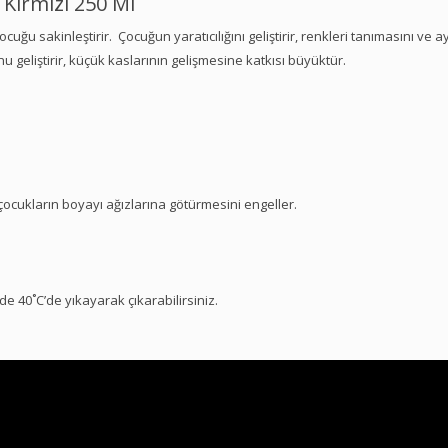
 Kırmızı 250 Ml
u sakinleştirir. Çocuğun yaratıcılığını geliştirir, renkleri tanımasını ve ay
eliştirir, küçük kaslarının gelişmesine katkısı büyüktür.
 çocukların boyayı ağızlarına götürmesini engeller.
e 40˚C’de yıkayarak çıkarabilirsiniz.