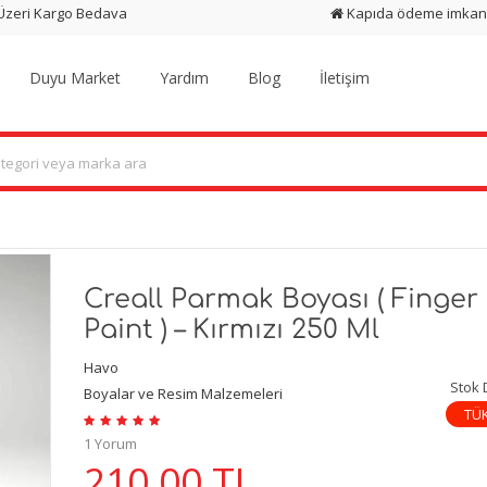
 Üzeri Kargo Bedava
Kapıda ödeme imkan
Duyu Market
Yardım
Blog
İletişim
Creall Parmak Boyası ( Finger
Paint ) – Kırmızı 250 Ml
Havo
Stok
Boyalar ve Resim Malzemeleri
TÜ
1 Yorum
210,00
TL