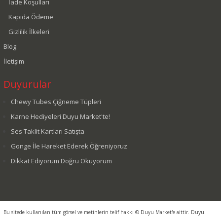
İade Koşulları
Kapıda Ödeme
Gizlilik İlkeleri
Blog
İletişim
Duyurular
Chewy Tubes Çiğneme Tüpleri
Karne Hediyeleri Duyu Market'te!
Ses Taklit Kartları Satışta
Gonge İle Hareket Ederek Öğreniyoruz
Dikkat Ediyorum Doğru Okuyorum
Bu sitede kullanılan tüm görsel ve metinlerin telif hakkı © Duyu Market'e aittir. Duyu