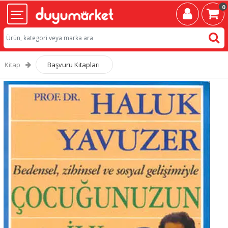
0
Kitap
Başvuru Kitapları