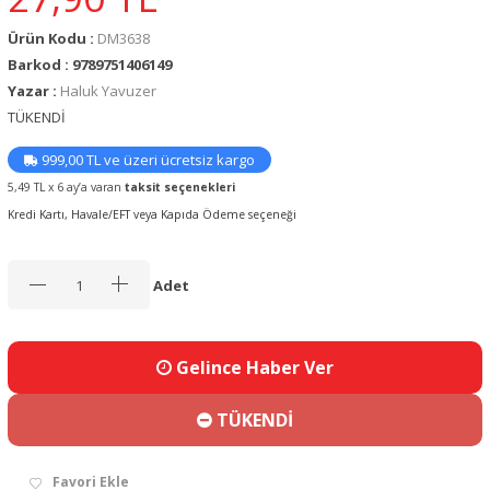
Ürün Kodu :
DM3638
Barkod : 9789751406149
Yazar :
Haluk Yavuzer
TÜKENDİ
999,00 TL ve üzeri ücretsiz kargo
5,49 TL x 6 ay’a varan
taksit seçenekleri
Kredi Kartı, Havale/EFT veya Kapıda Ödeme seçeneği
Adet
Gelince Haber Ver
TÜKENDİ
Favori Ekle