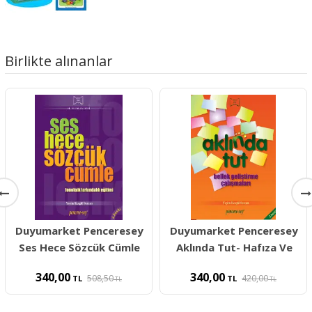
Birlikte alınanlar
Duyumarket Penceresey
Duyumarket Penceresey
Ses Hece Sözcük Cümle
Aklında Tut- Hafıza Ve
340,00
340,00
508,50
420,00
TL
TL
TL
TL