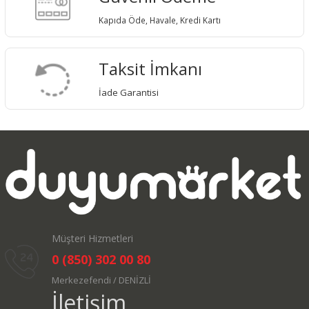
Kapıda Öde, Havale, Kredi Kartı
Taksit İmkanı
İade Garantisi
Müşteri Hizmetleri
0 (850) 302 00 80
Merkezefendi / DENİZLİ
İletişim