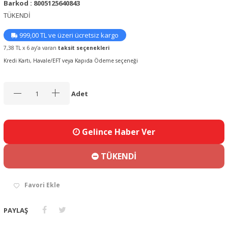
Barkod : 8005125640843
TÜKENDİ
999,00 TL ve üzeri ücretsiz kargo
7,38 TL x 6 ay’a varan
taksit seçenekleri
Kredi Kartı, Havale/EFT veya Kapıda Ödeme seçeneği
Adet
Gelince Haber Ver
TÜKENDİ
Favori Ekle
PAYLAŞ