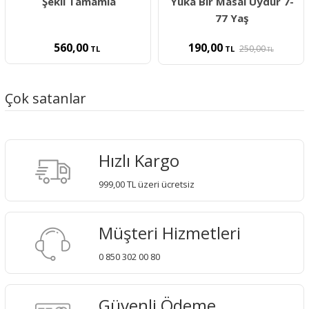
Şekli Tamamla
Yuka Bir Masal Uydur 7-
77 Yaş
560,00
190,00
250,00
TL
TL
TL
Çok satanlar
Hızlı Kargo
999,00 TL üzeri ücretsiz
Müşteri Hizmetleri
0 850 302 00 80
Güvenli Ödeme