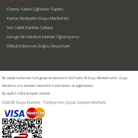
Chewy Tubes Çiğneme Tüpleri
Karne Hediyeleri Duyu Market'te!
Ses Taklit Kartları Satışta
Gonge İle Hareket Ederek Öğreniyoruz
Dikkat Ediyorum Doğru Okuyorum
Bu sitede kullanılan tüm görsel ve metinlerin telif hakkı © Duyu Market'e aittir. Duyu
Market'in izni olmadan kesinlikle kullanılamaz ve çoğaltılamaz.
Bu sayfa 0.2384 saniyede üretildi.
2026 © Duyu Market - Türkiye'nin Çocuk Gelişim Marketi