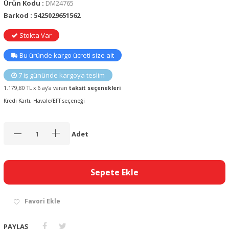
Ürün Kodu :
DM24765
Barkod : 5425029651562
Stokta Var
Bu üründe kargo ücreti size ait
7 iş gününde kargoya teslim
1.179,80 TL x 6 ay’a varan
taksit seçenekleri
Kredi Kartı, Havale/EFT seçeneği
Adet
Sepete Ekle
Favori Ekle
PAYLAŞ