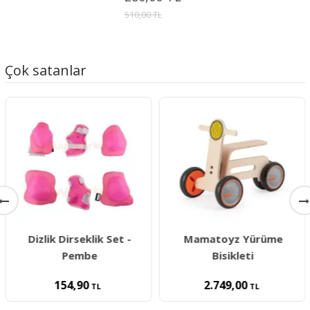
510,00 TL
Çok satanlar
Dizlik Dirseklik Set -
Mamatoyz Yürüme
Pembe
Bisikleti
154,90
2.749,00
TL
TL