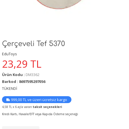
Çerçeveli Tef 5370
EduToys
23,29
TL
Ürün Kodu :
DM3362
Barkod : 8697595297056
TÜKENDİ
999,00 TL ve üzeri ücretsiz kargo
4,58 TL x 6 ay’a varan
taksit seçenekleri
Kredi Kartı, Havale/EFT veya Kapıda Ödeme seçeneği