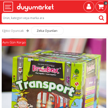
0
Eğitici Oyuncak
Zeka Oyunları
Aynı Gün Kargo