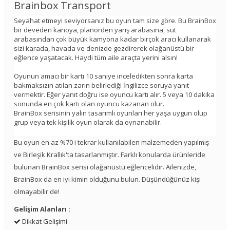
Brainbox Transport
Seyahat etmeyi seviyorsanız bu oyun tam size göre. Bu BrainBox
bir deveden kanoya, planörden yarış arabasına, süt
arabasından çok büyük kamyona kadar birçok aracı kullanarak
sizi karada, havada ve denizde gezdirerek olağanüstü bir
eğlence yaşatacak. Haydi tüm aile araçta yerini alsın!
Oyunun amacı bir kartı 10 saniye inceledikten sonra karta
bakmaksızın atılan zarın belirlediği İngilizce soruya yanıt
vermektir. Eğer yanıt doğru ise oyuncu kartı alır. 5 veya 10 dakika
sonunda en çok kartı olan oyuncu kazanan olur.
BrainBox serisinin yalın tasarımlı oyunları her yaşa uygun olup
grup veya tek kişilik oyun olarak da oynanabilir.
Bu oyun en az %70 i tekrar kullanılabilen malzemeden yapılmış
ve Birleşik Krallık'ta tasarlanmıştır. Farklı konularda ürünleride
bulunan BrainBox serisi olağanüstü eğlencelidir. Ailenizde,
BrainBox da en iyi kimin olduğunu bulun. Düşündüğünüz kişi
olmayabilir de!
Gelişim Alanları :
Dikkat Gelişimi