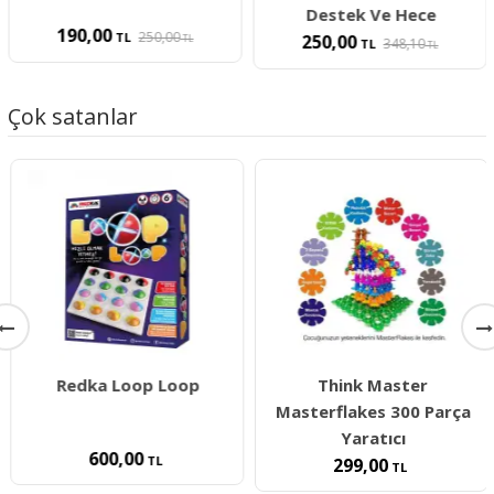
Destek Ve Hece
190,00
250,00
TL
250,00
TL
348,10
TL
TL
Çok satanlar
Redka Loop Loop
Think Master
Masterflakes 300 Parça
Yaratıcı
600,00
TL
299,00
TL