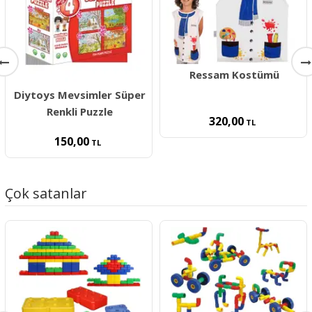
Ressam Kostümü
Diytoys Mevsimler Süper
Renkli Puzzle
320,00
TL
150,00
TL
Çok satanlar