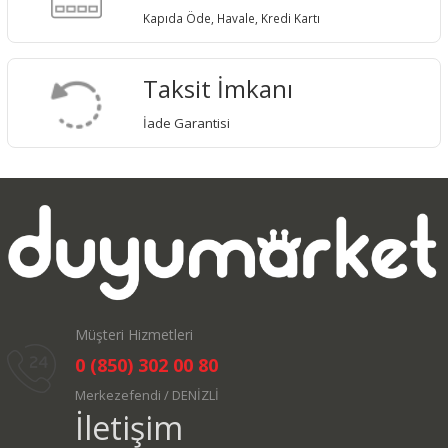
Kapıda Öde, Havale, Kredi Kartı
Taksit İmkanı
İade Garantisi
Müşteri Hizmetleri
0 (850) 302 00 80
Merkezefendi / DENİZLİ
İletişim