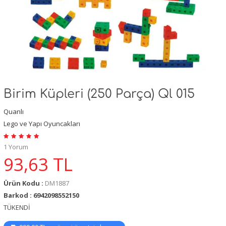
Birim Küpleri (250 Parça) Ql 015
Quanlı
Lego ve Yapı Oyuncakları
1 Yorum
93,63
TL
Ürün Kodu :
DM1887
Barkod : 6942098552150
TÜKENDİ