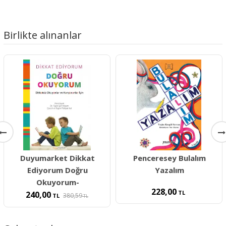
Birlikte alınanlar
Duyumarket Dikkat
Penceresey Bulalım
Ediyorum Doğru
Yazalım
Okuyorum-
228,00
TL
240,00
380,59
TL
TL