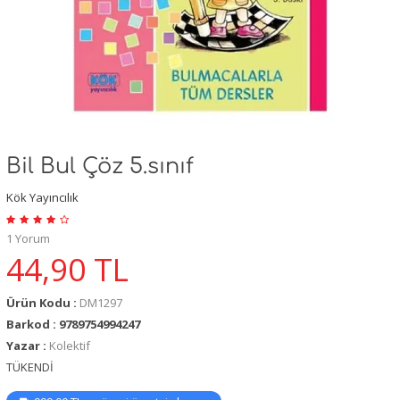
Bil Bul Çöz 5.sınıf
Kök Yayıncılık
1 Yorum
44,90
TL
Ürün Kodu :
DM1297
Barkod : 9789754994247
Yazar :
Kolektif
TÜKENDİ