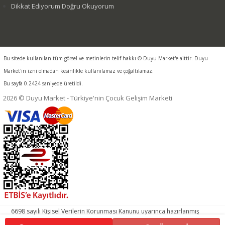
Dikkat Ediyorum Doğru Okuyorum
Bu sitede kullanılan tüm görsel ve metinlerin telif hakkı © Duyu Market'e aittir. Duyu
Market'in izni olmadan kesinlikle kullanılamaz ve çoğaltılamaz.
Bu sayfa 0.2424 saniyede üretildi.
2026 © Duyu Market - Türkiye'nin Çocuk Gelişim Marketi
6698 sayılı Kişisel Verilerin Korunması Kanunu uyarınca hazırlanmış
aydınlatma metnimizi okumak ve sitemizde ilgili mevzuata uygun