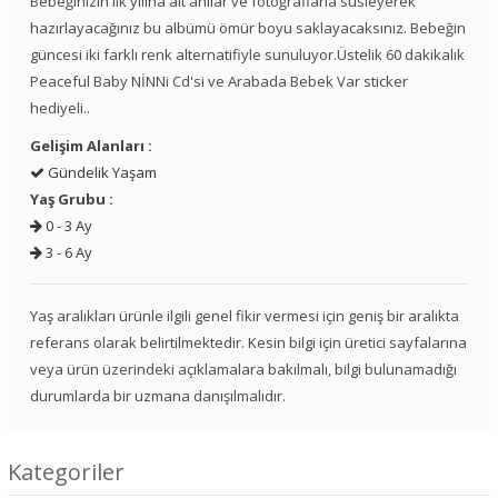
Bebeğinizin ilk yılına ait anılar ve fotoğraflarla süsleyerek
hazırlayacağınız bu albümü ömür boyu saklayacaksınız. Bebeğin
güncesi iki farklı renk alternatifiyle sunuluyor.Üstelik 60 dakikalık
Peaceful Baby NİNNi Cd'si ve Arabada Bebek Var sticker
hediyeli..
Gelişim Alanları :
Gündelik Yaşam
Yaş Grubu :
0 - 3 Ay
3 - 6 Ay
Yaş aralıkları ürünle ilgili genel fikir vermesi için geniş bir aralıkta
referans olarak belirtilmektedir. Kesin bilgi için üretici sayfalarına
veya ürün üzerindeki açıklamalara bakılmalı, bilgi bulunamadığı
durumlarda bir uzmana danışılmalıdır.
Kategoriler