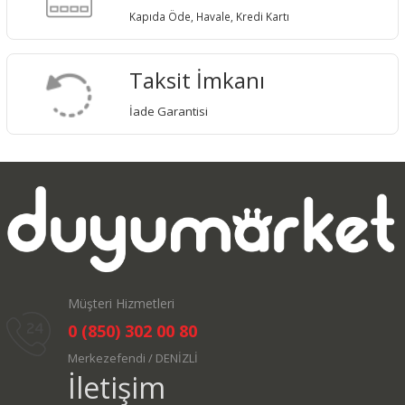
Kapıda Öde, Havale, Kredi Kartı
Taksit İmkanı
İade Garantisi
Müşteri Hizmetleri
0 (850) 302 00 80
Merkezefendi / DENİZLİ
İletişim