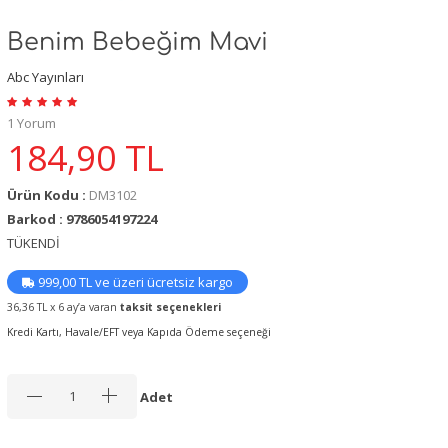
Benim Bebeğim Mavi
Abc Yayınları
1 Yorum
184,90
TL
Ürün Kodu :
DM3102
Barkod : 9786054197224
TÜKENDİ
999,00 TL ve üzeri ücretsiz kargo
36,36 TL x 6 ay’a varan
taksit seçenekleri
Kredi Kartı, Havale/EFT veya Kapıda Ödeme seçeneği
Adet