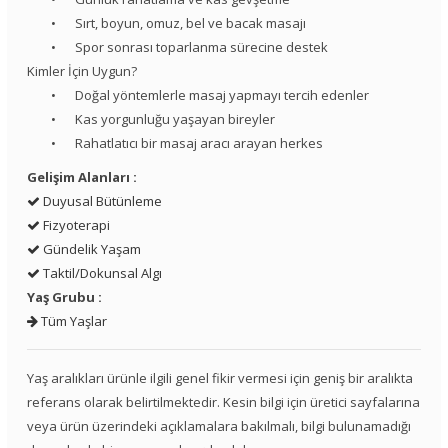
•
Sırt, boyun, omuz, bel ve bacak masajı
•
Spor sonrası toparlanma sürecine destek
Kimler İçin Uygun?
•
Doğal yöntemlerle masaj yapmayı tercih edenler
•
Kas yorgunluğu yaşayan bireyler
•
Rahatlatıcı bir masaj aracı arayan herkes
Gelişim Alanları :
Duyusal Bütünleme
Fizyoterapi
Gündelik Yaşam
Taktil/Dokunsal Algı
Yaş Grubu :
Tüm Yaşlar
Yaş aralıkları ürünle ilgili genel fikir vermesi için geniş bir aralıkta
referans olarak belirtilmektedir. Kesin bilgi için üretici sayfalarına
veya ürün üzerindeki açıklamalara bakılmalı, bilgi bulunamadığı