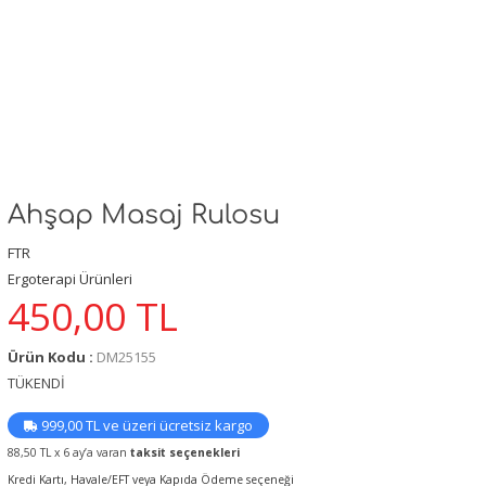
Ahşap Masaj Rulosu
FTR
Ergoterapi Ürünleri
450,00
TL
Ürün Kodu :
DM25155
TÜKENDİ
999,00 TL ve üzeri ücretsiz kargo
88,50 TL x 6 ay’a varan
taksit seçenekleri
Kredi Kartı, Havale/EFT veya Kapıda Ödeme seçeneği