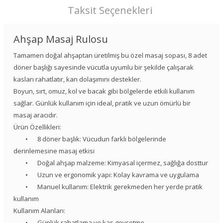
Taksit Seçenekleri
Ahşap Masaj Rulosu
Tamamen doğal ahşaptan üretilmiş bu özel masaj sopası, 8 adet
döner başlığı sayesinde vücutla uyumlu bir şekilde çalışarak
kasları rahatlatır, kan dolaşımını destekler.
Boyun, sırt, omuz, kol ve bacak gibi bölgelerde etkili kullanım
sağlar. Günlük kullanım için ideal, pratik ve uzun ömürlü bir
masaj aracıdır.
Ürün Özellikleri:
•
8 döner başlık: Vücudun farklı bölgelerinde
derinlemesine masaj etkisi
•
Doğal ahşap malzeme: Kimyasal içermez, sağlığa dosttur
•
Uzun ve ergonomik yapı: Kolay kavrama ve uygulama
•
Manuel kullanım: Elektrik gerekmeden her yerde pratik
kullanım
Kullanım Alanları:
•
Günlük rahatlama ve kas gevşetme