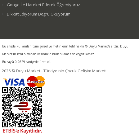
Gonge İle Hareket Ederek Öğreniyoruz
Dikkat Ediyorum Doğru Okuyorum
Bu sitede kullanılan tüm görsel ve metinlerin telif hakkı © Duyu Market'e aittir. Duyu
Market'in izni olmadan kesinlikle kullanılamaz ve çoğaltılamaz.
Bu sayfa 0.2629 saniyede üretildi.
2026 © Duyu Market - Türkiye'nin Çocuk Gelişim Marketi