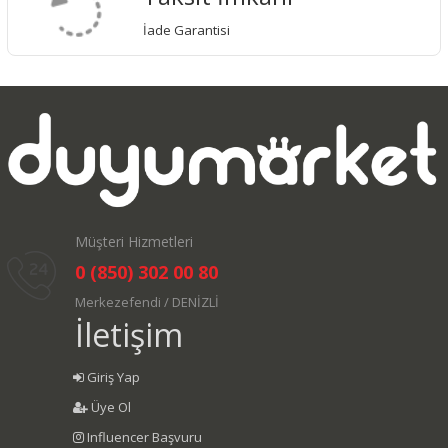
İade Garantisi
Müşteri Hizmetleri
0 (850) 302 00 80
Merkezefendi / DENİZLİ
İletişim
Giriş Yap
Üye Ol
Influencer Başvuru