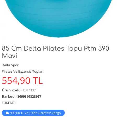
85 Cm Delta Pilates Topu Ptm 390
Mavi
Delta Spor
Pilates Ve Egzersiz Topları
554,90
TL
Ürün Kodu :
DM4137
Barkod : 8699169828987
TÜKENDİ
999,00 TL ve üzeri ücretsiz kargo