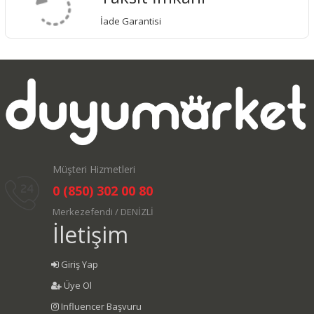
İade Garantisi
Müşteri Hizmetleri
0 (850) 302 00 80
Merkezefendi / DENİZLİ
İletişim
Giriş Yap
Üye Ol
Influencer Başvuru