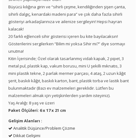
Büyücü kılığına girin ve “sihirli çeşme, kendiliğinden şişen çanta,
sihirli dalgıç, kenardaki madeni para” ve çok daha fazla sihirli
gösteriyi arkadaşlarınıza ve ailenize sergileyin! Hepsi hayran
kalacak!
20 farklı eğlenceli sihir gösterisi içeren bu kite bayılacaksın!
Gösterilerini sergilerken “Bilim mi yoksa Sihir mi?” diye sormayı
unutma!
Kitin İçerisinde; Özel olarak tasarlanmış vidalı kapak, 2 pipet, 3
metal pul, plastik kap, vakum borusu, mini U şekilli mıknatıs, 3
mini plastik tekne, 2 parlak mermer parçası, 4 ataş, 2 uzun kâğıt
şerit, baskılı kâğıt, baskılı karton, bant, plastik torba ve lastik bant
bulunmaktadır (Bazı ev malzemeleri gereklidir. Lütfen bu
malzemeleri almak için yetişkinlerden yardım isteyiniz).
Yaş Aralığı: 8 yaş ve üzeri
Paket Ölçüleri: 6 x 17 x 21 cm
Gelişim Alanları :
Analitik Düşünce/Problem Çözme
Dikkat Gelişimi