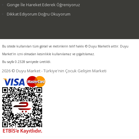
Gonge İle Hareket Ederek Öğreniyoruz
Dikkat Ediyorum Doğru Okuyorum
Bu sitede kullanılan tüm görsel ve metinlerin telif hakkı © Duyu Market'e aittir. Duyu
Market'in izni olmadan kesinlikle kullanılamaz ve çoğaltılamaz.
Bu sayfa 0.2328 saniyede üretildi.
2026 © Duyu Market - Türkiye'nin Çocuk Gelişim Marketi