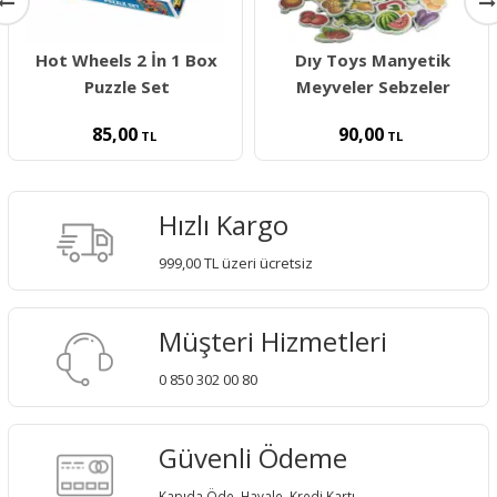
Hot Wheels 2 İn 1 Box
Dıy Toys Manyetik
Puzzle Set
Meyveler Sebzeler
85,00
90,00
TL
TL
Hızlı Kargo
999,00 TL üzeri ücretsiz
Müşteri Hizmetleri
0 850 302 00 80
Güvenli Ödeme
Kapıda Öde, Havale, Kredi Kartı