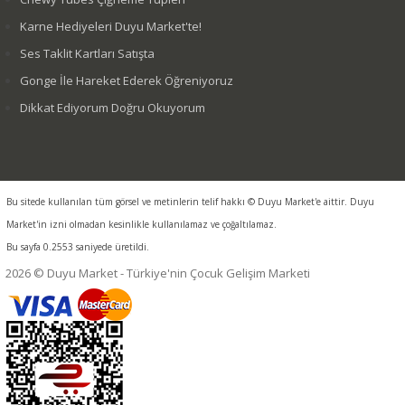
Karne Hediyeleri Duyu Market'te!
Ses Taklit Kartları Satışta
Gonge İle Hareket Ederek Öğreniyoruz
Dikkat Ediyorum Doğru Okuyorum
Bu sitede kullanılan tüm görsel ve metinlerin telif hakkı © Duyu Market'e aittir. Duyu
Market'in izni olmadan kesinlikle kullanılamaz ve çoğaltılamaz.
Bu sayfa 0.2553 saniyede üretildi.
2026 © Duyu Market - Türkiye'nin Çocuk Gelişim Marketi