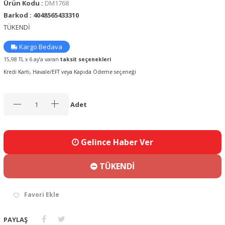
Ürün Kodu :
DM1768
Barkod : 4048565433310
TÜKENDİ
Kargo Bedava
15,98 TL x 6 ay’a varan
taksit seçenekleri
Kredi Kartı, Havale/EFT veya Kapıda Ödeme seçeneği
Adet
Gelince Haber Ver
TÜKENDİ
Favori Ekle
PAYLAŞ