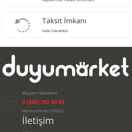
Taksit İmkanı
İade Garantisi
Müşteri Hizmetleri
0 (850) 302 00 80
Merkezefendi / DENİZLİ
İletişim