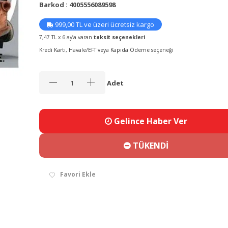
Barkod : 4005556089598
999,00 TL ve üzeri ücretsiz kargo
7,47 TL x 6 ay’a varan
taksit seçenekleri
Kredi Kartı, Havale/EFT veya Kapıda Ödeme seçeneği
Adet
Gelince Haber Ver
TÜKENDİ
Favori Ekle