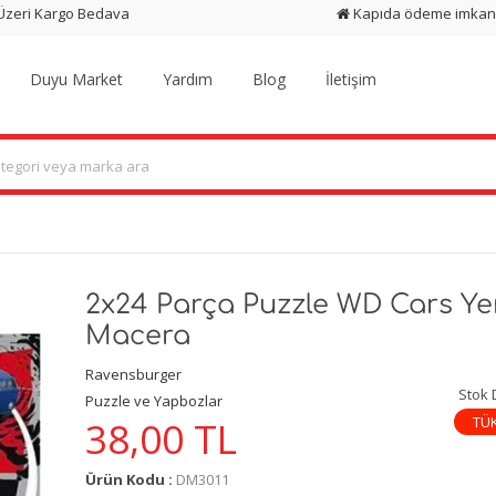
 Üzeri Kargo Bedava
Kapıda ödeme imkan
Duyu Market
Yardım
Blog
İletişim
2x24 Parça Puzzle WD Cars Ye
Macera
Ravensburger
Stok
Puzzle ve Yapbozlar
TÜ
38,00
TL
Ürün Kodu :
DM3011