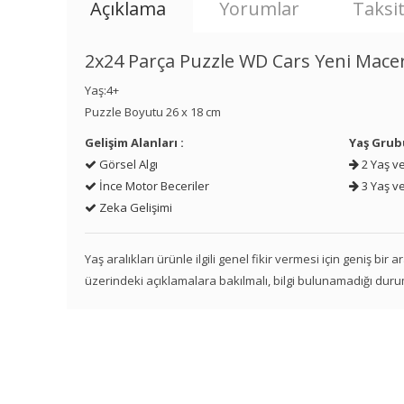
Açıklama
Yorumlar
Taksit
2x24 Parça Puzzle WD Cars Yeni Mace
Yaş:4+
Puzzle Boyutu 26 x 18 cm
Gelişim Alanları :
Yaş Grub
Görsel Algı
2 Yaş ve
İnce Motor Beceriler
3 Yaş ve
Zeka Gelişimi
Yaş aralıkları ürünle ilgili genel fikir vermesi için geniş bir
üzerindeki açıklamalara bakılmalı, bilgi bulunamadığı duru