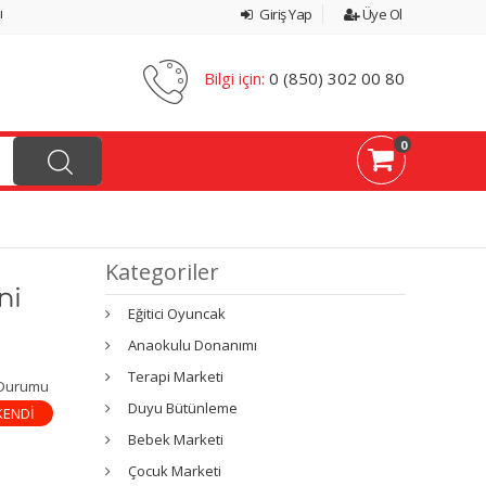
ı
Giriş Yap
Üye Ol
Bilgi için:
0 (850) 302 00 80
0
Kategoriler
ni
Eğitici Oyuncak
Anaokulu Donanımı
Terapi Marketi
 Durumu
Duyu Bütünleme
KENDİ
Bebek Marketi
Çocuk Marketi