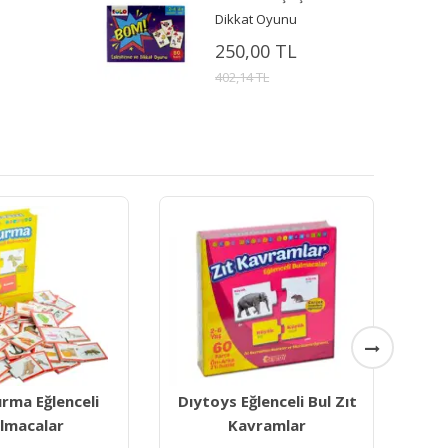
Dikkat Oyunu
250,00 TL
402,14 TL
Eğlenceli Bul Zıt
Eğlenceli Bul Sayılar
avramlar
Renkler Şekiller