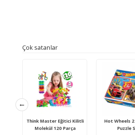
Çok satanlar
ilitli
Hot Wheels 2 İn 1 Box
Dıy Toys M
ça
Puzzle Set
Meyveler S