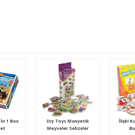
Dıytoys 
anyetik
İlişki Kurma Eğlenceli
K
ebzeler
Bulmacalar