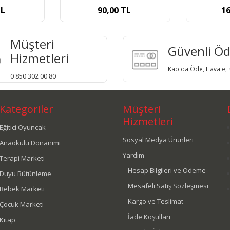
1
TL
160,00
TL
Müşteri
Güvenli Ö
Hizmetleri
Kapıda Öde, Havale, K
0 850 302 00 80
Kategoriler
Müşteri
Hizmetleri
Eğitici Oyuncak
Sosyal Medya Ürünleri
Anaokulu Donanımı
Yardım
Terapi Marketi
Hesap Bilgileri ve Ödeme
Duyu Bütünleme
Mesafeli Satış Sözleşmesi
Bebek Marketi
Kargo ve Teslimat
Çocuk Marketi
İade Koşulları
Kitap