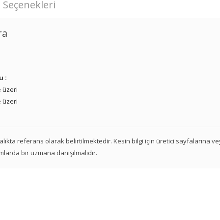
 Seçenekleri
ra
u :
 üzeri
 üzeri
 aralıkta referans olarak belirtilmektedir. Kesin bilgi için üretici sayfalarına 
mlarda bir uzmana danışılmalıdır.