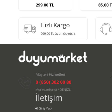
85,00
TL
90,00
Hızlı Kargo
999,00 TL üzeri ücretsiz
Müşteri Hizmetleri
0 (850) 302 00 80
Merkezefendi / DENİZLİ
İletişim
Giriş Yap