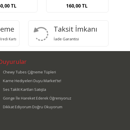
60,00
TL
160,00
TL
deme
Taksit İmkanı
İade Garantisi
redi Kartı
Duyurular
Chewy Tubes Çiğneme Tüpleri
Karne Hediyeleri Duyu Market'te!
Ses Taklit Kartları Satışta
Gonge İle Hareket Ederek Öğreniyoruz
Dikkat Ediyorum Doğru Okuyorum