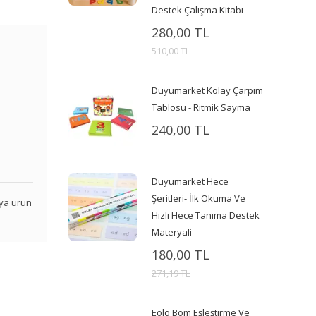
Destek Çalışma Kitabı
280,00 TL
510,00 TL
Duyumarket Kolay Çarpım
Tablosu - Ritmik Sayma
240,00 TL
Duyumarket Hece
Şeritleri- İlk Okuma Ve
veya ürün
Hızlı Hece Tanıma Destek
Materyali
180,00 TL
271,19 TL
Eolo Bom Eşleştirme Ve