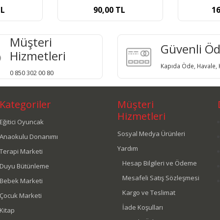
1
TL
160,00
TL
Müşteri
Güvenli Ö
Hizmetleri
Kapıda Öde, Havale, K
0 850 302 00 80
Kategoriler
Müşteri
Hizmetleri
Eğitici Oyuncak
Sosyal Medya Ürünleri
Anaokulu Donanımı
Yardım
Terapi Marketi
Hesap Bilgileri ve Ödeme
Duyu Bütünleme
Mesafeli Satış Sözleşmesi
Bebek Marketi
Kargo ve Teslimat
Çocuk Marketi
İade Koşulları
Kitap