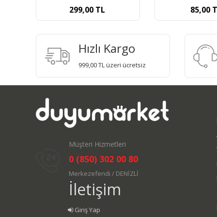
85,00
TL
90,00
Hızlı Kargo
999,00 TL üzeri ücretsiz
Müşteri Hizmetleri
0 (850) 302 00 80
Merkezefendi / DENİZLİ
İletişim
Giriş Yap