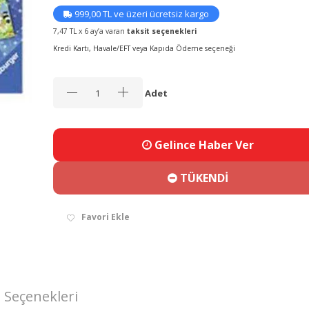
999,00 TL ve üzeri ücretsiz kargo
7,47 TL x 6 ay’a varan
taksit seçenekleri
Kredi Kartı, Havale/EFT veya Kapıda Ödeme seçeneği
Adet
Gelince Haber Ver
TÜKENDİ
Favori Ekle
 Seçenekleri