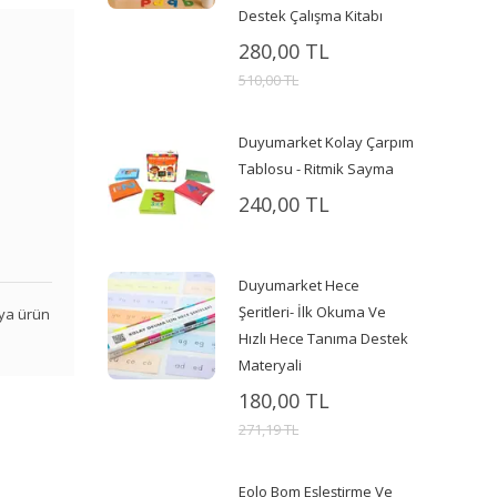
Destek Çalışma Kitabı
280,00 TL
510,00 TL
Duyumarket Kolay Çarpım
Tablosu - Ritmik Sayma
240,00 TL
Duyumarket Hece
Şeritleri- İlk Okuma Ve
veya ürün
Hızlı Hece Tanıma Destek
Materyali
180,00 TL
271,19 TL
Eolo Bom Eşleştirme Ve