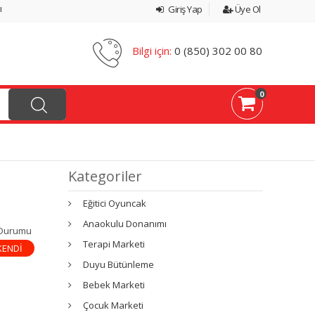
ı
Giriş Yap
Üye Ol
Bilgi için:
0 (850) 302 00 80
0
Kategoriler
Eğitici Oyuncak
Anaokulu Donanımı
 Durumu
Terapi Marketi
KENDİ
Duyu Bütünleme
Bebek Marketi
Çocuk Marketi