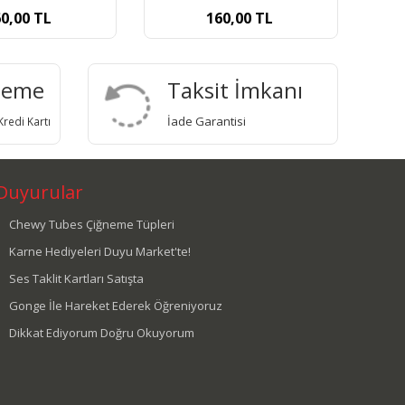
60,00
TL
160,00
TL
deme
Taksit İmkanı
İade Garantisi
redi Kartı
Duyurular
Chewy Tubes Çiğneme Tüpleri
Karne Hediyeleri Duyu Market'te!
Ses Taklit Kartları Satışta
Gonge İle Hareket Ederek Öğreniyoruz
Dikkat Ediyorum Doğru Okuyorum