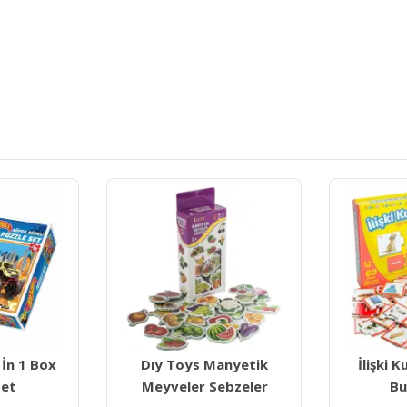
Dıytoys E
anyetik
İlişki Kurma Eğlenceli
K
ebzeler
Bulmacalar