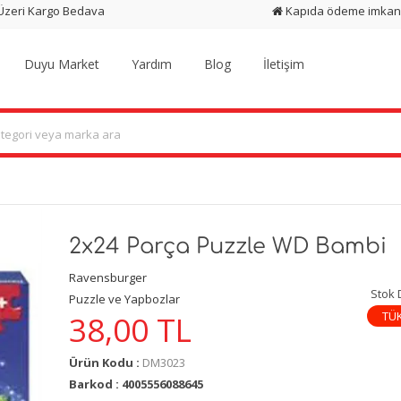
 Üzeri Kargo Bedava
Kapıda ödeme imkan
Duyu Market
Yardım
Blog
İletişim
2x24 Parça Puzzle WD Bambi
Ravensburger
Stok
Puzzle ve Yapbozlar
TÜ
38,00
TL
Ürün Kodu :
DM3023
Barkod : 4005556088645