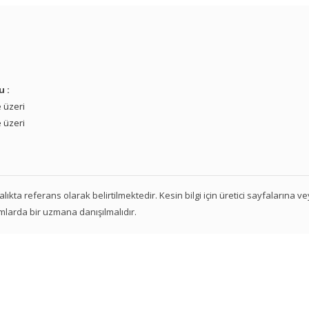
u :
 üzeri
 üzeri
 aralıkta referans olarak belirtilmektedir. Kesin bilgi için üretici sayfalarına 
mlarda bir uzmana danışılmalıdır.