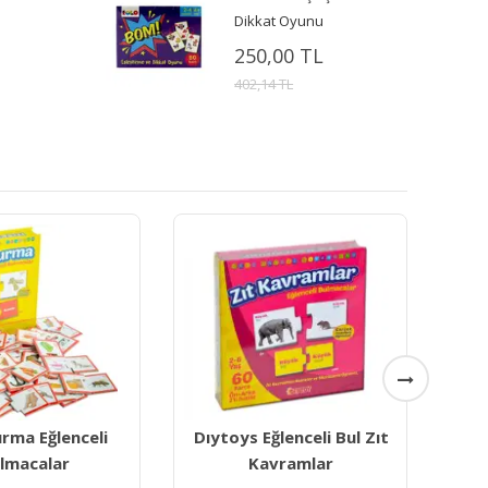
Dikkat Oyunu
250,00 TL
402,14 TL
ğlenceli Bul Zıt
Eğlenceli Bul Sayılar
avramlar
Renkler Şekiller