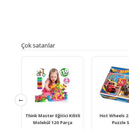
Çok satanlar
ilitli
Hot Wheels 2 İn 1 Box
Dıy Toys M
ça
Puzzle Set
Meyveler S