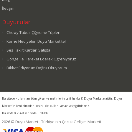
İletişim
Duyurular
Chewy Tubes Çiğneme Tüpleri
Karne Hediyeleri Duyu Market'te!
Ses Taklit Kartları Satışta
Gonge İle Hareket Ederek Öğreniyoruz
Dikkat Ediyorum Doğru Okuyorum
Bu sitede kullanılan tüm görsel ve metinlerin telif hakkı © Duyu Market'e aittir. Duyu
Market'in izni olmadan kesinlikle kullanılamaz ve çoğaltılamaz.
Bu sayfa 0.2568 saniyede üretildi.
2026 © Duyu Market - Türkiye'nin Çocuk Gelişim Marketi