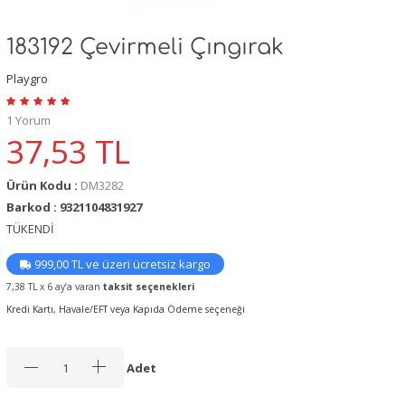
183192 Çevirmeli Çıngırak
Playgro
1 Yorum
37,53
TL
Ürün Kodu :
DM3282
Barkod : 9321104831927
TÜKENDİ
999,00 TL ve üzeri ücretsiz kargo
7,38 TL x 6 ay’a varan
taksit seçenekleri
Kredi Kartı, Havale/EFT veya Kapıda Ödeme seçeneği
Adet