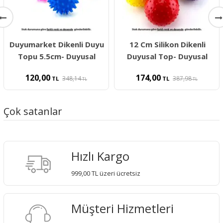
Duyumarket Dikenli Duyu
12 Cm Silikon Dikenli
Topu 5.5cm- Duyusal
Duyusal Top- Duyusal
120,00
174,00
348,14
387,98
TL
TL
TL
TL
Çok satanlar
Hızlı Kargo
999,00 TL üzeri ücretsiz
Müşteri Hizmetleri