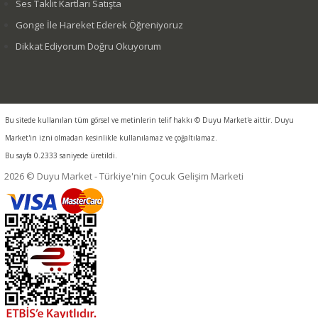
Ses Taklit Kartları Satışta
Gonge İle Hareket Ederek Öğreniyoruz
Dikkat Ediyorum Doğru Okuyorum
Bu sitede kullanılan tüm görsel ve metinlerin telif hakkı © Duyu Market'e aittir. Duyu
Market'in izni olmadan kesinlikle kullanılamaz ve çoğaltılamaz.
Bu sayfa 0.2333 saniyede üretildi.
2026 © Duyu Market - Türkiye'nin Çocuk Gelişim Marketi