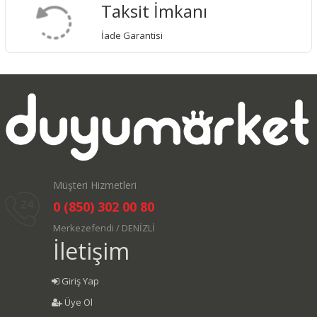
Taksit İmkanı
İade Garantisi
Müşteri Hizmetleri
0 (850) 302 00 80
Merkezefendi / DENİZLİ
İletişim
Giriş Yap
Üye Ol