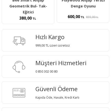
Bee Smart Ahşap
Playwood Ahşap Terazi
Geometrik Bul- Tak-
Denge Oyunu
Eğitici
600,00
855,00
TL
380,00
TL
TL
Hızlı Kargo
999,00 TL üzeri ücretsiz
Müşteri Hizmetleri
0 850 302 00 80
Güvenli Ödeme
Kapıda Öde, Havale, Kredi Kartı