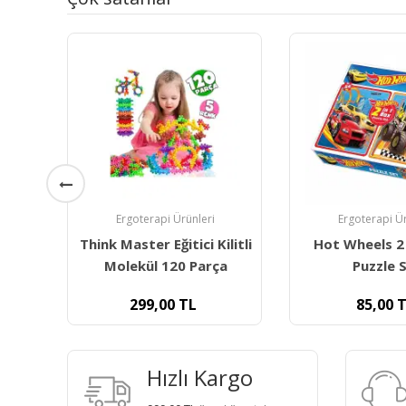
Ergoterapi Ürünleri
Ergoterapi Ür
litli
Hot Wheels 2 İn 1 Box
Dıy Toys M
a
Puzzle Set
Meyveler S
85,00
TL
90,00
T
Hızlı Kargo