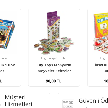
Ergot
ünleri
Ergoterapi Ürünleri
Dıytoys E
anyetik
İlişki Kurma Eğlenceli
K
ebzeler
Bulmacalar
16
L
160,00
TL
Müşteri
Güvenli Ö
Hizmetleri