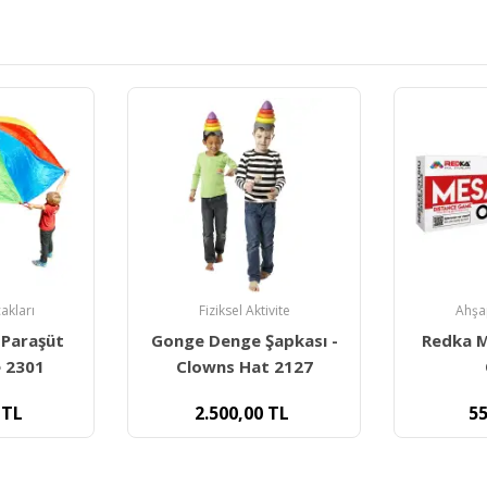
ivite
Ahşap Oyuncaklar
Ergot
Şapkası -
Redka Mesafe Tahmin
Duyumar
t 2127
Oyunu
Terapi Fı
TL
550,00
TL
40