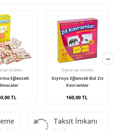
erapi Ürünleri
Ergoterapi Ürünleri
ğlenceli Bul Zıt
Eğlenceli Bul Sayılar
avramlar
Renkler Şekiller
0,00
TL
160,00
TL
deme
Taksit İmkanı