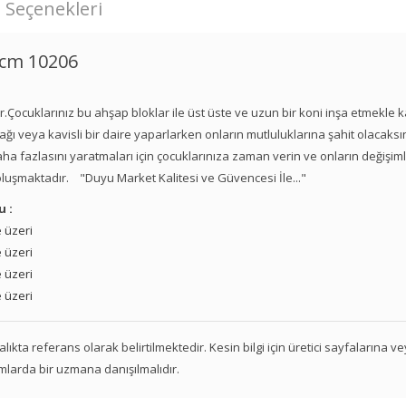
 Seçenekleri
 cm 10206
r.Çocuklarınız bu ahşap bloklar ile üst üste ve uzun bir koni inşa etmekle 
şağı veya kavisli bir daire yaparlarken onların mutluluklarına şahit olacaksın
daha fazlasını yaratmaları için çocuklarınıza zaman verin ve onların değişim
luşmaktadır. "Duyu Market Kalitesi ve Güvencesi İle..."
u :
 üzeri
 üzeri
 üzeri
 üzeri
 aralıkta referans olarak belirtilmektedir. Kesin bilgi için üretici sayfalarına 
mlarda bir uzmana danışılmalıdır.