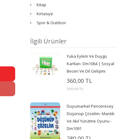
Kitap
Kırtasiye
Spor & Outdoor
İlgili Ürünler
Yuka Eylem Ve Duygu
Kartları- Dm1064 | Sosyal
Beceri Ve Dil Gelişimi
360,00 TL
500,00 TL
Duyumarket Penceresey
Düşünüp Çözelim- Mantık
Ve Akıl Yürütme Oyunu -
Dm1091
280,00 TL