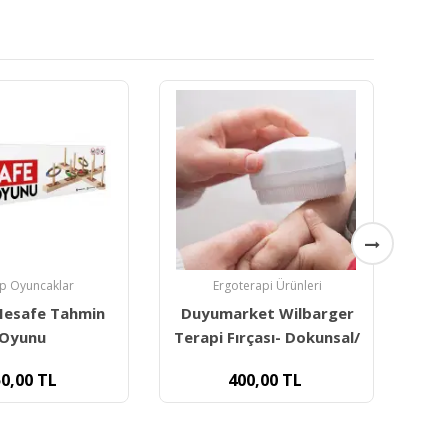
erapi Ürünleri
Fiziksel Aktivite
ket Wilbarger
Gonge Taktil Diskler -
G
rçası- Dokunsal/
Tactile Discs 2118 5'li
0,00
TL
8.500,00
TL