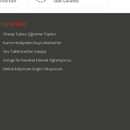
İade Garantisi
redi Kartı
Duyurular
Chewy Tubes Çiğneme Tüpleri
Karne Hediyeleri Duyu Market'te!
Ses Taklit Kartları Satışta
Gonge İle Hareket Ederek Öğreniyoruz
Dikkat Ediyorum Doğru Okuyorum