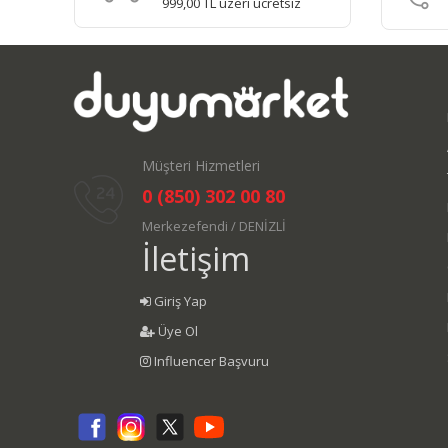
999,00 TL üzeri ücretsiz
Müşteri Hizmetleri
0 (850) 302 00 80
Merkezefendi / DENİZLİ
İletişim
Giriş Yap
Üye Ol
Influencer Başvuru