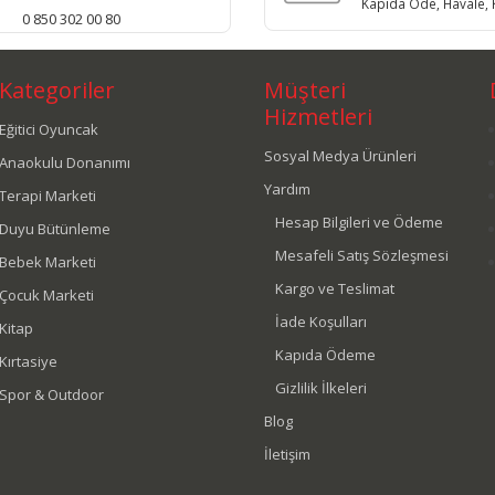
Kapıda Öde, Havale, K
0 850 302 00 80
Kategoriler
Müşteri
Hizmetleri
Eğitici Oyuncak
Sosyal Medya Ürünleri
Anaokulu Donanımı
Yardım
Terapi Marketi
Hesap Bilgileri ve Ödeme
Duyu Bütünleme
Mesafeli Satış Sözleşmesi
Bebek Marketi
Kargo ve Teslimat
Çocuk Marketi
İade Koşulları
Kitap
Kapıda Ödeme
Kırtasiye
Gizlilik İlkeleri
Spor & Outdoor
Blog
İletişim