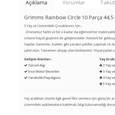
Açıklama
Yorumlar
Taksit
Grimms Rainbow Circle 10 Parça 44,5
3 Yaş ve Üzerindeki Çocuklarınız İçin...
Ürünümüz farklı ve bir o kadar da eğlenceli bir materyaldi
onların hayal güçlerini de geliştirecektir. Kemerli bir gökku
Yapılar, kemerler, kuleler gibi yaratıcı şekiller yapmak ve 
şahit olun. Tamamen ahşap olan bloklarımız 10 parçadan o
Gelişim Alanları :
Yaş Grub
Görsel Algı
2 Yaş ve
İnce Motor Beceriler
3 Yaş ve
Yaratıcılık/Hayalgücü
4 Yaş ve
5 Yaş ve
Yaş aralıkları ürünle ilgili genel fikir vermesi için geniş bir
üzerindeki açıklamalara bakılmalı, bilgi bulunamadığı duru