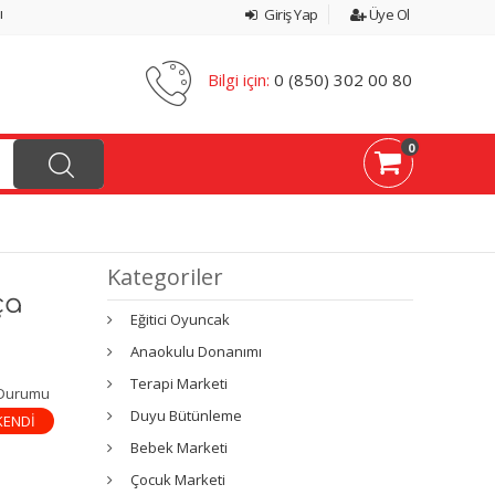
ı
Giriş Yap
Üye Ol
Bilgi için:
0 (850) 302 00 80
0
Kategoriler
ça
Eğitici Oyuncak
Anaokulu Donanımı
Terapi Marketi
 Durumu
Duyu Bütünleme
KENDİ
Bebek Marketi
Çocuk Marketi