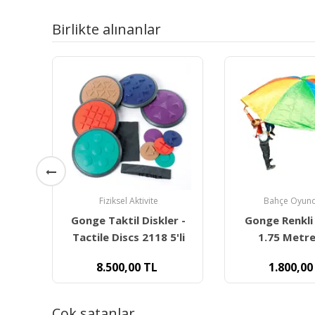
Birlikte alınanlar
Bahçe Oyuncakları
Fiziksel Akt
r -
Gonge Renkli Paraşüt
Gonge Denge 
'li
1.75 Metre 2301
Clowns Ha
1.800,00
TL
2.500,00
Çok satanlar