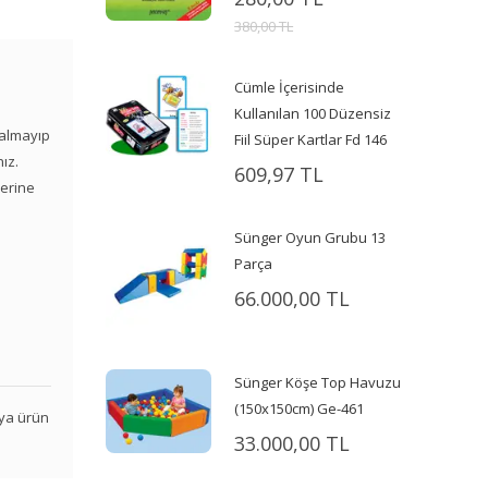
380,00 TL
Cümle İçerisinde
Kullanılan 100 Düzensiz
kalmayıp
Fiil Süper Kartlar Fd 146
ız.
609,97 TL
lerine
Sünger Oyun Grubu 13
Parça
66.000,00 TL
Sünger Köşe Top Havuzu
(150x150cm) Ge-461
veya ürün
33.000,00 TL