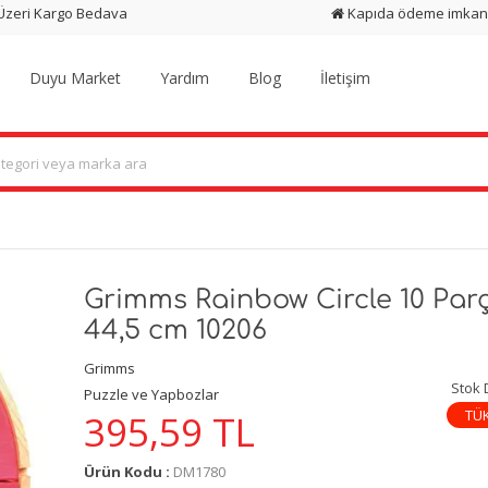
 Üzeri Kargo Bedava
Kapıda ödeme imkan
Duyu Market
Yardım
Blog
İletişim
Grimms Rainbow Circle 10 Par
44,5 cm 10206
Grimms
Stok
Puzzle ve Yapbozlar
TÜ
395,59
TL
Ürün Kodu :
DM1780