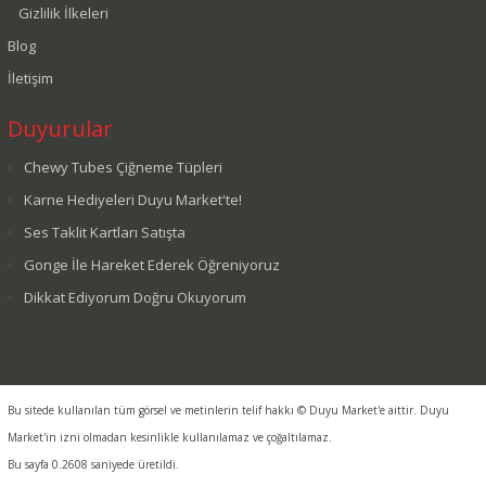
Gizlilik İlkeleri
Blog
İletişim
Duyurular
Chewy Tubes Çiğneme Tüpleri
Karne Hediyeleri Duyu Market'te!
Ses Taklit Kartları Satışta
Gonge İle Hareket Ederek Öğreniyoruz
Dikkat Ediyorum Doğru Okuyorum
Bu sitede kullanılan tüm görsel ve metinlerin telif hakkı © Duyu Market'e aittir. Duyu
Market'in izni olmadan kesinlikle kullanılamaz ve çoğaltılamaz.
Bu sayfa 0.2608 saniyede üretildi.