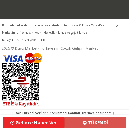
Bu sitede kullanılan tüm görsel ve metinlerin telif hakkı © Duyu Market'e aittir. Duyu
Market'in izni olmadan kesinlikle kullanılamaz ve çoğaltılamaz.
Bu sayfa 0.2712 saniyede üretildi.
2026 © Duyu Market - Türkiye'nin Çocuk Gelişim Marketi
6698 sayılı Kişisel Verilerin Korunması Kanunu uyarınca hazırlanmış
aydınlatma metnimizi okumak ve sitemizde ilgili mevzuata uygun
Gelince Haber Ver
TÜKENDİ
olarak kullanılan çerezlerle ilgili bilgi almak için lütfen
tıklayınız.