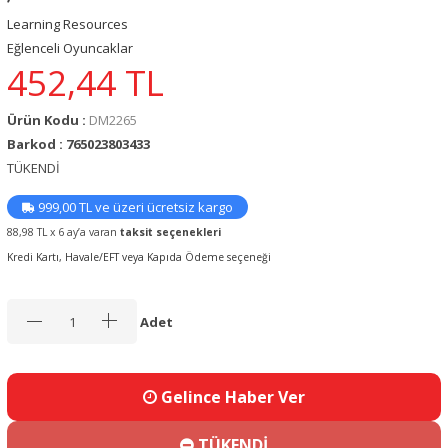
Learning Resources
Eğlenceli Oyuncaklar
452,44
TL
Ürün Kodu :
DM2265
Barkod : 765023803433
TÜKENDİ
999,00 TL ve üzeri ücretsiz kargo
88,98 TL x 6 ay’a varan
taksit seçenekleri
Kredi Kartı, Havale/EFT veya Kapıda Ödeme seçeneği
Adet
Gelince Haber Ver
TÜKENDİ