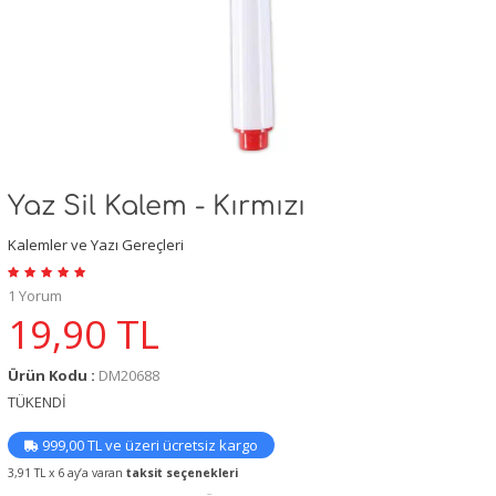
Yaz Sil Kalem - Kırmızı
Kalemler ve Yazı Gereçleri
1 Yorum
19,90
TL
Ürün Kodu :
DM20688
TÜKENDİ
999,00 TL ve üzeri ücretsiz kargo
3,91 TL x 6 ay’a varan
taksit seçenekleri