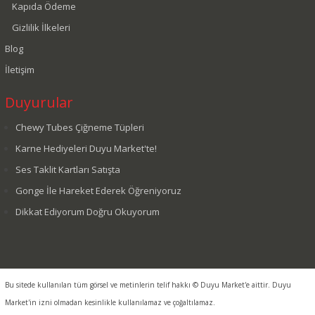
Kapıda Ödeme
Gizlilik İlkeleri
Blog
İletişim
Duyurular
Chewy Tubes Çiğneme Tüpleri
Karne Hediyeleri Duyu Market'te!
Ses Taklit Kartları Satışta
Gonge İle Hareket Ederek Öğreniyoruz
Dikkat Ediyorum Doğru Okuyorum
Bu sitede kullanılan tüm görsel ve metinlerin telif hakkı © Duyu Market'e aittir. Duyu
Market'in izni olmadan kesinlikle kullanılamaz ve çoğaltılamaz.