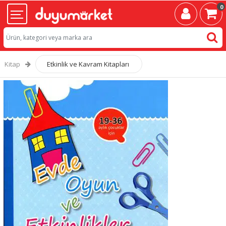
0
Kitap
Etkinlik ve Kavram Kitapları