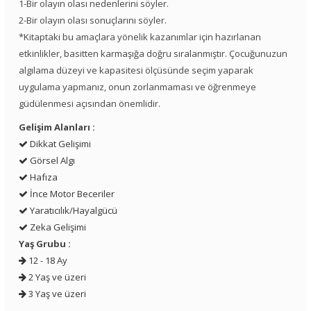
1-Bir olayın olası nedenlerini söyler.
2-Bir olayın olası sonuçlarını söyler.
*Kitaptaki bu amaçlara yönelik kazanımlar için hazırlanan
etkinlikler, basitten karmaşığa doğru sıralanmıştır. Çocuğunuzun
algılama düzeyi ve kapasitesi ölçüsünde seçim yaparak
uygulama yapmanız, onun zorlanmaması ve öğrenmeye
güdülenmesi açısından önemlidir.
Gelişim Alanları :
Dikkat Gelişimi
Görsel Algı
Hafıza
İnce Motor Beceriler
Yaratıcılık/Hayalgücü
Zeka Gelişimi
Yaş Grubu :
12 - 18 Ay
2 Yaş ve üzeri
3 Yaş ve üzeri