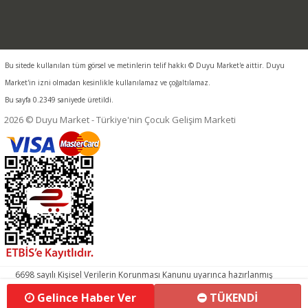
Bu sitede kullanılan tüm görsel ve metinlerin telif hakkı © Duyu Market'e aittir. Duyu
Market'in izni olmadan kesinlikle kullanılamaz ve çoğaltılamaz.
Bu sayfa 0.2349 saniyede üretildi.
2026 © Duyu Market - Türkiye'nin Çocuk Gelişim Marketi
6698 sayılı Kişisel Verilerin Korunması Kanunu uyarınca hazırlanmış
aydınlatma metnimizi okumak ve sitemizde ilgili mevzuata uygun
Gelince Haber Ver
TÜKENDİ
olarak kullanılan çerezlerle ilgili bilgi almak için lütfen
tıklayınız.