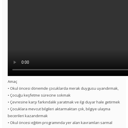
Amaç
• Okul öncesi dönemde çocuklarda merak duygusu uyandırmak,
• Çocuğu keşfetme sürecine sokmak
• Çevresine karşı farkındalık yaratmak ve ilgi duyar hale getirmek
• Çocuklara mevcut bilgileri aktarmaktan çok, bilgiye ulaşma
becerileri kazandırmak
• Okul öncesi eğitim programında yer alan kavramları sarmal