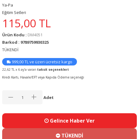
Ya-Pa
Eğitim Setleri
115,00
TL
Ürün Kodu :
DM4051
Barkod : 9789759930325
TÜKENDİ
999,00 TL ve üzeri ücretsiz kargo
22,62 TL x 6 ay’a varan
taksit seçenekleri
Kredi Kartı, Havale/EFT veya Kapıda Ödeme seçeneği
Adet
Gelince Haber Ver
TÜKENDİ