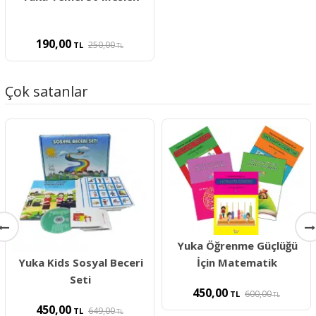
190,00
250,00
TL
TL
Çok satanlar
Yuka Öğrenme Güçlüğü
Yuka Kids Sosyal Beceri
İçin Matematik
Seti
450,00
600,00
TL
TL
450,00
649,00
TL
TL