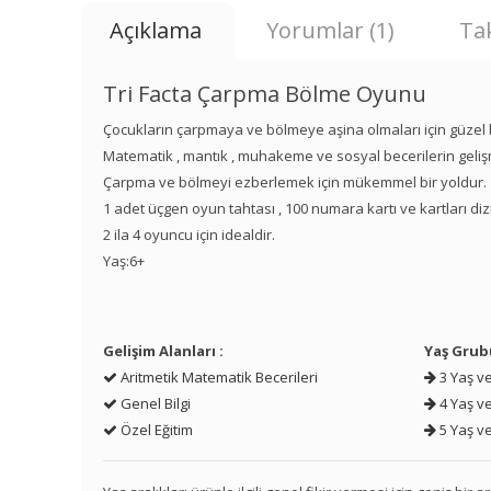
Açıklama
Yorumlar (1)
Tak
Tri Facta Çarpma Bölme Oyunu
Çocukların çarpmaya ve bölmeye aşina olmaları için güzel 
Matematik , mantık , muhakeme ve sosyal becerilerin geliş
Çarpma ve bölmeyi ezberlemek için mükemmel bir yoldur.
1 adet üçgen oyun tahtası , 100 numara kartı ve kartları diz
2 ila 4 oyuncu için idealdir.
Yaş:6+
Gelişim Alanları :
Yaş Grub
Aritmetik Matematik Becerileri
3 Yaş ve
Genel Bilgi
4 Yaş ve
Özel Eğitim
5 Yaş ve