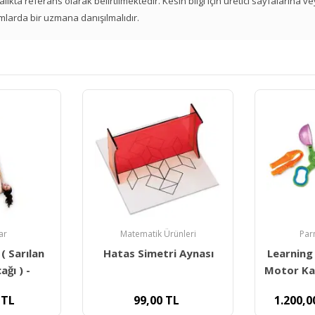
 aralıkta referans olarak belirtilmektedir. Kesin bilgi için üretici sayfalarına 
mlarda bir uzmana danışılmalıdır.
ünleri
Parmak ve Bilek
Duyu B
i Aynası
Learning Resources İnce
Standard
Motor Kas Becerileri Seti
Swin
L
1.200,00
TL
8.4
1.326,03
TL