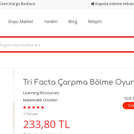
 Üzeri Kargo Bedava
Kapıda ödeme imkan
Duyu Market
Yardım
Blog
İletişim
Tri Facta Çarpma Bölme Oyu
Learning Resources
Stok
Matematik Ürünleri
TÜ
1 Yorum
233,80
TL