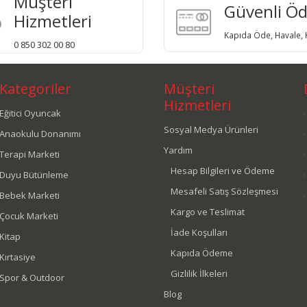
Müşteri
Güvenli Ö
Hizmetleri
Kapıda Öde, Havale, K
0 850 302 00 80
Kategoriler
Müşteri
Hizmetleri
Eğitici Oyuncak
Sosyal Medya Ürünleri
Anaokulu Donanımı
Yardım
Terapi Marketi
Hesap Bilgileri ve Ödeme
Duyu Bütünleme
Mesafeli Satış Sözleşmesi
Bebek Marketi
Kargo ve Teslimat
Çocuk Marketi
İade Koşulları
Kitap
Kapıda Ödeme
Kırtasiye
Gizlilik İlkeleri
Spor & Outdoor
Blog