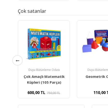
Çok satanlar
ı
Duyu Bütünleme Odası
Duyu Bütünlem
tik
Geometrik Cisimler
Onluk Taban 
a)
110,00
TL
420,00
TL
L
7