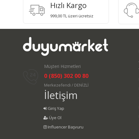
Hızlı Kargo
999,00 TL üzeri ücretsiz
Müşteri Hizmetleri
0 (850) 302 00 80
Merkezefendi / DENİZLİ
İletişim
Giriş Yap
Üye Ol
Influencer Başvuru