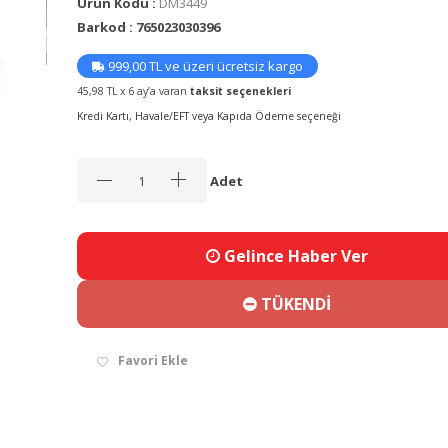
Ürün Kodu :
DM3449
Barkod : 765023030396
999,00 TL ve üzeri ücretsiz kargo
45,98 TL x 6 ay’a varan
taksit seçenekleri
Kredi Kartı, Havale/EFT veya Kapıda Ödeme seçeneği
Adet
Gelince Haber Ver
TÜKENDİ
Favori Ekle