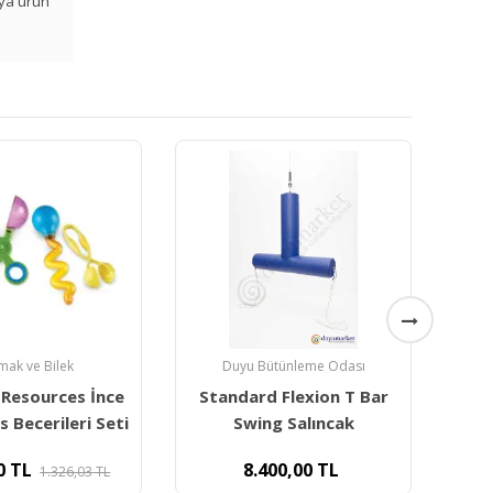
veya ürün
ütünleme Odası
İç Mekan Oyun Grupları
 Flexion T Bar
Sünger Tünel 125x84
Cu
g Salıncak
00,00
TL
13.000,00
TL