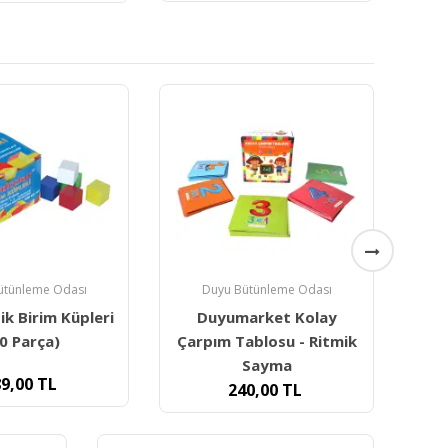
ütünleme Odası
Duyu Bütünleme Odası
arket Kolay
Manyetik Tablet - Yazı
ablosu - Ritmik
Tahtası Matematik
Sayma
200,00
TL
0,00
TL