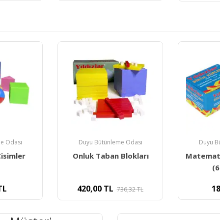
e Odası
Duyu Bütünleme Odası
Duyu B
Blokları
Matematik Birim Küpleri
Duyum
(60 Parça)
Çarpım T
189,00
TL
36,32
TL
24