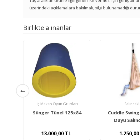
Yaş aralıkları ürünle ilgili genel fikir vermesi için geniş bir
üzerindeki açıklamalara bakılmalı, bilgi bulunamadığı duru
Birlikte alınanlar
ı
Salıncaklar
Matematik Ür
84
Cuddle Swing ( Sarılan
Hatas Simetr
Duyu Salıncağı ) -
1.250,00
TL
99,00
T