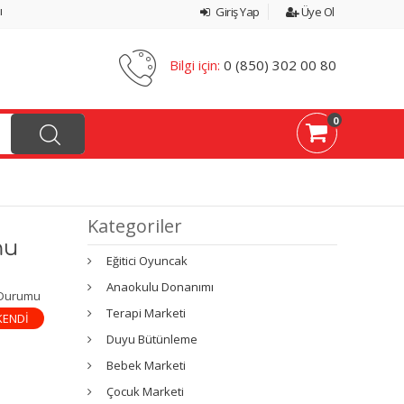
ı
Giriş Yap
Üye Ol
Bilgi için:
0 (850) 302 00 80
0
Kategoriler
nu
Eğitici Oyuncak
Anaokulu Donanımı
 Durumu
Terapi Marketi
KENDİ
Duyu Bütünleme
Bebek Marketi
Çocuk Marketi