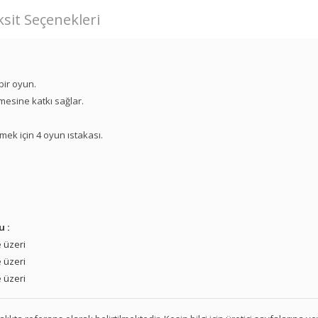
sit Seçenekleri
bir oyun.
mesine katkı sağlar.
mek için 4 oyun ıstakası.
u :
 üzeri
 üzeri
 üzeri