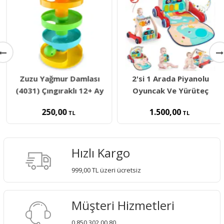
Zuzu Yağmur Damlası
2'si 1 Arada Piyanolu
(4031) Çıngıraklı 12+ Ay
Oyuncak Ve Yürüteç
250,00
1.500,00
TL
TL
Hızlı Kargo
999,00 TL üzeri ücretsiz
Müşteri Hizmetleri
0 850 302 00 80