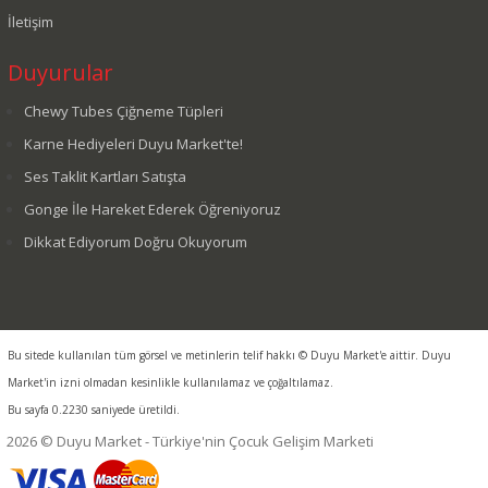
İletişim
Duyurular
Chewy Tubes Çiğneme Tüpleri
Karne Hediyeleri Duyu Market'te!
Ses Taklit Kartları Satışta
Gonge İle Hareket Ederek Öğreniyoruz
Dikkat Ediyorum Doğru Okuyorum
Bu sitede kullanılan tüm görsel ve metinlerin telif hakkı © Duyu Market'e aittir. Duyu
Market'in izni olmadan kesinlikle kullanılamaz ve çoğaltılamaz.
Bu sayfa 0.2230 saniyede üretildi.
2026 © Duyu Market - Türkiye'nin Çocuk Gelişim Marketi