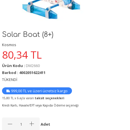
Solar Boat (8+)
Kosmos
80,34
TL
Ürün Kodu :
DM2660
Barkod : 4002051622411
TÜKENDİ
999,00 TL ve üzeri ücretsiz kargo
15,80 TL x 6 ay’a varan
taksit seçenekleri
Kredi Kartı, Havale/EFT veya Kapıda Ödeme seçeneği
Adet