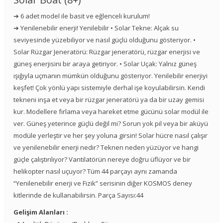
➔ 6 adet model ile basit ve eğlenceli kurulum!
➔ Yenilenebilir enerji! Yenilebilir • Solar Tekne: Alçak su
seviyesinde yüzebiliyor ve nasıl güçlü olduğunu gösteriyor. •
Solar Rüzgar Jeneratörü: Rüzgar jeneratörü, rüzgar enerjisi ve
güneş enerjisini bir araya getiriyor. • Solar Uçak: Yalnız güneş
ışığıyla uçmanın mümkün olduğunu gösteriyor. Yenilebilir enerjiyi
keşfet! Çok yönlü yapı sistemiyle derhal işe koyulabilirsin. Kendi
tekneni inşa et veya bir rüzgar jeneratörü ya da bir uzay gemisi
kur. Modellere fırlama veya hareket etme gücünü solar modül ile
ver. Güneş yeterince güçlü değil mi? Sorun yok pil veya bir aküyü
modüle yerleştir ve her şey yoluna girsin! Solar hücre nasıl çalışır
ve yenilenebilir enerji nedir? Teknen neden yüzüyor ve hangi
güçle çalıştırılıyor? Vantilatörün nereye doğru üflüyor ve bir
helikopter nasıl uçuyor? Tüm 44 parçayı aynı zamanda
“Yenilenebilir enerji ve Fizik” serisinin diğer KOSMOS deney
kitlerinde de kullanabilirsin. Parça Sayısı:44
Gelişim Alanları :