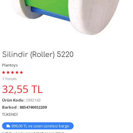
Silindir (Roller) 5220
Plantoys
1 Yorum
32,55
TL
Ürün Kodu :
DM2143
Barkod : 8854740052209
TÜKENDİ
999,00 TL ve üzeri ücretsiz kargo