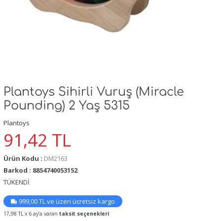
Plantoys Sihirli Vuruş (Miracle
Pounding) 2 Yaş 5315
Plantoys
91,42
TL
Ürün Kodu :
DM2163
Barkod : 8854740053152
TÜKENDİ
999,00 TL ve üzeri ücretsiz kargo
17,98 TL x 6 ay’a varan
taksit seçenekleri