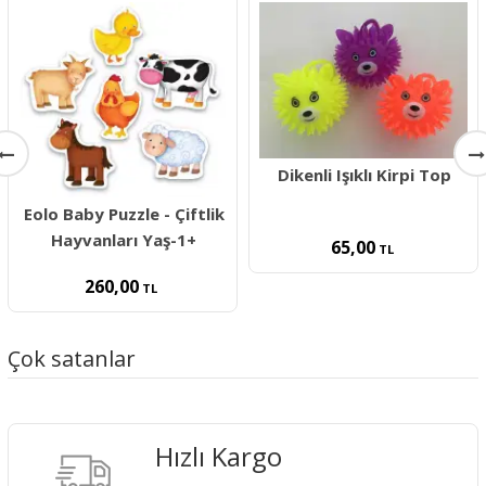
Dikenli Işıklı Kirpi Top
Eolo Baby Puzzle - Çiftlik
Hayvanları Yaş-1+
65,00
TL
260,00
TL
Çok satanlar
Hızlı Kargo