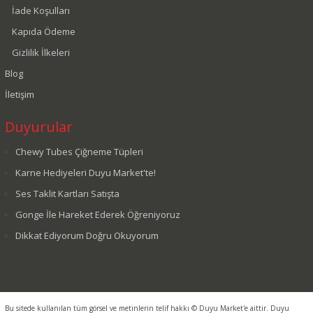
İade Koşulları
Kapıda Ödeme
Gizlilik İlkeleri
Blog
İletişim
Duyurular
Chewy Tubes Çiğneme Tüpleri
Karne Hediyeleri Duyu Market'te!
Ses Taklit Kartları Satışta
Gonge İle Hareket Ederek Öğreniyoruz
Dikkat Ediyorum Doğru Okuyorum
Bu sitede kullanılan tüm görsel ve metinlerin telif hakkı © Duyu Market'e aittir. Duyu