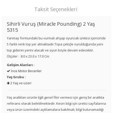
Taksit Seçenekleri
Sihirli Vuruş (Miracle Pounding) 2 Yaş
5315
Yarımay formundaki bu vurmalı ahşap oyuncak ünitesi içerisinde
5 farklı renk top yer almaktadır.Topa çekiçle vurulduğunda yeni
top gidenin yerini alacak ve oyun böyle devam edecektir.
Ölçüler : 8.0 x 23.0 x 17.0 Cm
Gelişim Alanları :
İnce Motor Beceriler
Yaş Grubu :
2 Yaş ve üzeri
Yaş aralıkları ürünle ilgili genel fikir vermesi için geniş bir aralıkta
referans olarak belirtilmektedir. Kesin bilgi için üretici sayfalarına
veya ürün üzerindeki açıklamalara bakılmalı, bilgi bulunamadığı