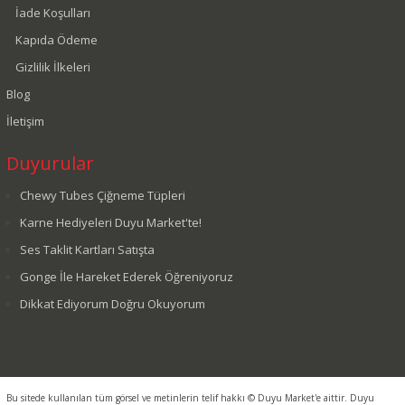
İade Koşulları
Kapıda Ödeme
Gizlilik İlkeleri
Blog
İletişim
Duyurular
Chewy Tubes Çiğneme Tüpleri
Karne Hediyeleri Duyu Market'te!
Ses Taklit Kartları Satışta
Gonge İle Hareket Ederek Öğreniyoruz
Dikkat Ediyorum Doğru Okuyorum
Bu sitede kullanılan tüm görsel ve metinlerin telif hakkı © Duyu Market'e aittir. Duyu