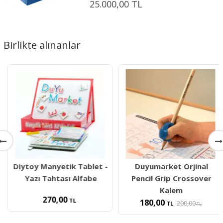
25.000,00 TL
Birlikte alınanlar
Diytoy Manyetik Tablet -
Duyumarket Orjinal
Yazı Tahtası Alfabe
Pencil Grip Crossover
Kalem
270,00
TL
180,00
200,00
TL
TL