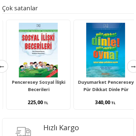
Çok satanlar
Penceresey Sosyal İlişki
Duyumarket Penceresey
Becerileri
Pür Dikkat Dinle Pür
225,00
340,00
TL
TL
Hızlı Kargo