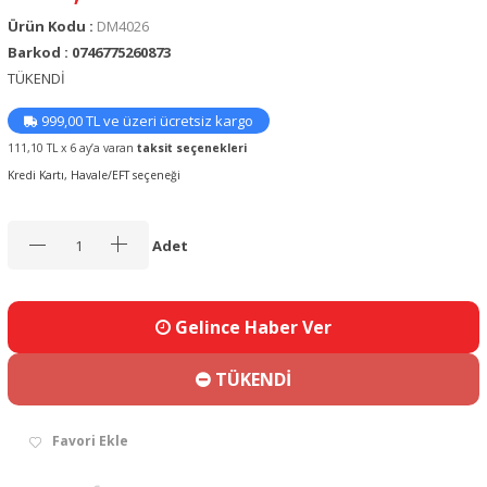
Ürün Kodu :
DM4026
Barkod : 0746775260873
TÜKENDİ
999,00 TL ve üzeri ücretsiz kargo
111,10 TL x 6 ay’a varan
taksit seçenekleri
Kredi Kartı, Havale/EFT seçeneği
Adet
Gelince Haber Ver
TÜKENDİ
Favori Ekle