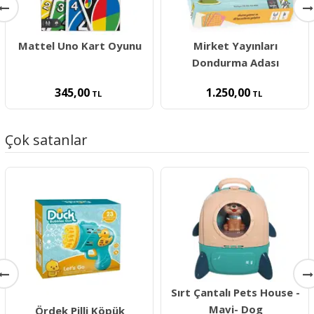
Mattel Uno Kart Oyunu
Mirket Yayınları
Dondurma Adası
345,00
1.250,00
TL
TL
Çok satanlar
Sırt Çantalı Pets House -
Mavi- Dog
Ördek Pilli Köpük