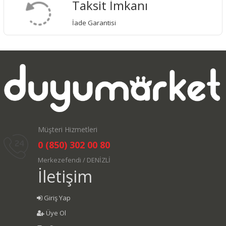
Taksit İmkanı
İade Garantisi
Müşteri Hizmetleri
0 (850) 302 00 80
Merkezefendi / DENİZLİ
İletişim
Giriş Yap
Üye Ol