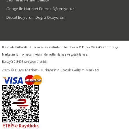
Gonge İle Hareket Ederek Öğreniyoruz
Dikkat Ediyorum Doğru Okuyorum
Bu sitede kullanılan tüm görsel ve metinlerin telif hakkı © Duyu Market'e aittir. Duyu
Market'in izni olmadan kesinlikle kullanılamaz ve çoğaltılamaz.
Bu sayfa 0.3496 saniyede üretildi.
2026 © Duyu Market - Türkiye'nin Çocuk Gelişim Marketi