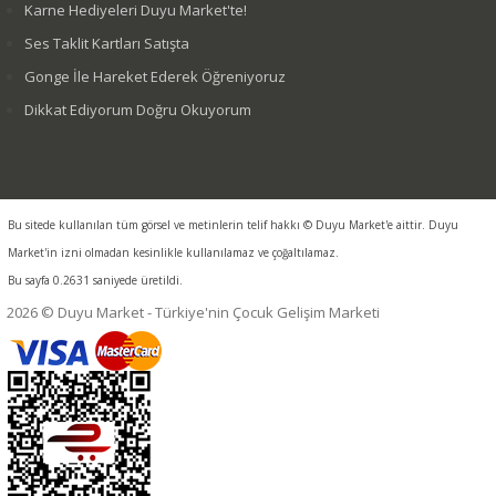
Karne Hediyeleri Duyu Market'te!
Ses Taklit Kartları Satışta
Gonge İle Hareket Ederek Öğreniyoruz
Dikkat Ediyorum Doğru Okuyorum
Bu sitede kullanılan tüm görsel ve metinlerin telif hakkı © Duyu Market'e aittir. Duyu
Market'in izni olmadan kesinlikle kullanılamaz ve çoğaltılamaz.
Bu sayfa 0.2631 saniyede üretildi.
2026 © Duyu Market - Türkiye'nin Çocuk Gelişim Marketi