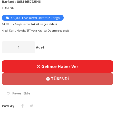
Barkod : 8681465072546
TÜKENDİ
999,00 TL ve üzeri ücretsiz kargo
14,98 TL x 6 ay’a varan
taksit seçenekleri
Kredi Kartı, Havale/EFT veya Kapıda Ödeme seçeneği
Adet
Gelince Haber Ver
TÜKENDİ
Favori Ekle
PAYLAŞ