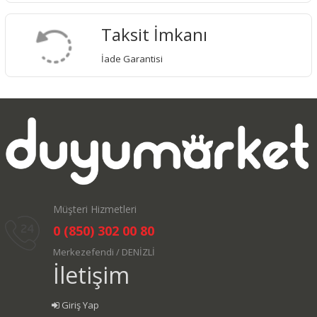
Taksit İmkanı
İade Garantisi
Müşteri Hizmetleri
0 (850) 302 00 80
Merkezefendi / DENİZLİ
İletişim
Giriş Yap