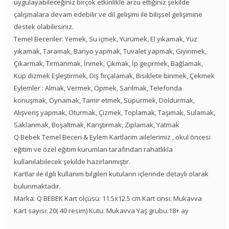
uygulayabileceğiniz birçok etkinlikle arzu ettiğiniz şekilde
çalışmalara devam edebilir ve dil gelişimi ile bilişsel gelişimine
destek olabilirsiniz.
Temel Beceriler: Yemek, Su içmek, Yürümek, El yıkamak, Yüz
yıkamak, Taramak, Banyo yapmak, Tuvalet yapmak, Giyinmek,
Çıkarmak, Tırmanmak, İnmek, Çıkmak, İp geçirmek, Bağlamak,
Küp dizmek Eşleştirmek, Diş fırçalamak, Bisiklete binmek, Çekmek
Eylemler : Almak, Vermek, Öpmek, Sarılmak, Telefonda
konuşmak, Oynamak, Tamir etmek, Süpürmek, Doldurmak,
Alışveriş yapmak, Oturmak, Çizmek, Toplamak, Taşımak, Sulamak,
Saklanmak, Boşaltmak, Karıştırmak, Zıplamak, Yatmak
Q Bebek Temel Beceri & Eylem Kartlarım ailelerimiz , okul öncesi
eğitim ve özel eğitim kurumları tarafından rahatlıkla
kullanılabilecek şekilde hazırlanmıştır.
Kartlar ile ilgili kullanım bilgileri kutuların içlerinde detaylı olarak
bulunmaktadır.
Marka: Q BEBEK Kart ölçüsü: 11.5x12.5 cm Kart cinsi: Mukavva
Kart sayısı: 20( 40 resim) Kutu: Mukavva Yaş grubu:18+ ay