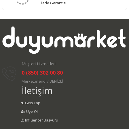
İade Garantisi
Müşteri Hizmetleri
0 (850) 302 00 80
Merkezefendi / DENİZLİ
İletişim
Giriş Yap
Üye Ol
Influencer Başvuru