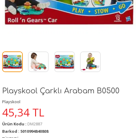
Playskool Çarklı Arabam B0500
Playskool
45,34
TL
Ürün Kodu :
DM2887
Barkod : 5010994840808