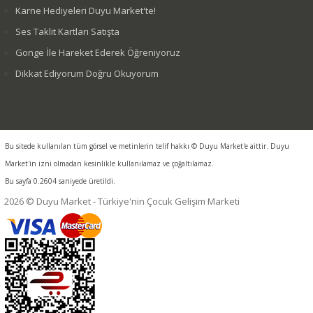
Karne Hediyeleri Duyu Market'te!
Ses Taklit Kartları Satışta
Gonge İle Hareket Ederek Öğreniyoruz
Dikkat Ediyorum Doğru Okuyorum
Bu sitede kullanılan tüm görsel ve metinlerin telif hakkı © Duyu Market'e aittir. Duyu
Market'in izni olmadan kesinlikle kullanılamaz ve çoğaltılamaz.
Bu sayfa 0.2604 saniyede üretildi.
2026 © Duyu Market - Türkiye'nin Çocuk Gelişim Marketi