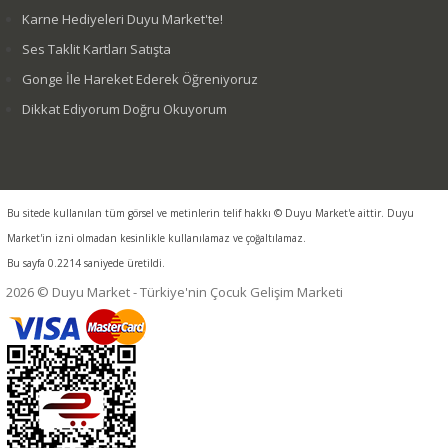
Karne Hediyeleri Duyu Market'te!
Ses Taklit Kartları Satışta
Gonge İle Hareket Ederek Öğreniyoruz
Dikkat Ediyorum Doğru Okuyorum
Bu sitede kullanılan tüm görsel ve metinlerin telif hakkı © Duyu Market'e aittir. Duyu
Market'in izni olmadan kesinlikle kullanılamaz ve çoğaltılamaz.
Bu sayfa 0.2214 saniyede üretildi.
2026 © Duyu Market - Türkiye'nin Çocuk Gelişim Marketi