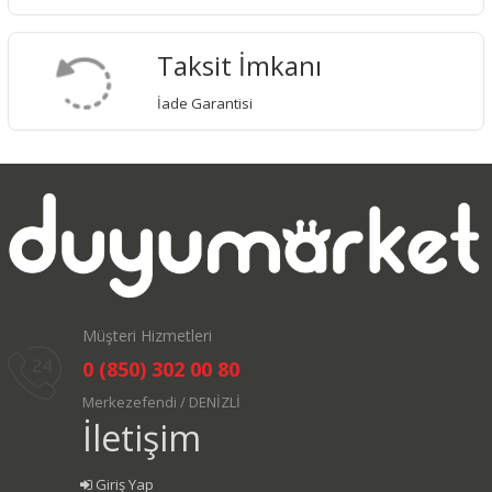
Taksit İmkanı
İade Garantisi
Müşteri Hizmetleri
0 (850) 302 00 80
Merkezefendi / DENİZLİ
İletişim
Giriş Yap