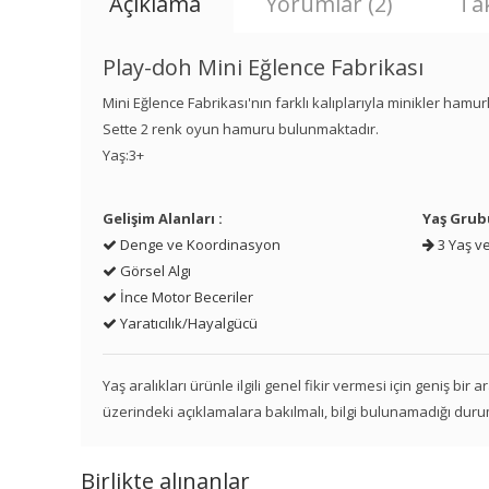
Açıklama
Yorumlar (2)
Tak
Play-doh Mini Eğlence Fabrikası
Mini Eğlence Fabrikası'nın farklı kalıplarıyla minikler hamurl
Sette 2 renk oyun hamuru bulunmaktadır.
Yaş:3+
Gelişim Alanları :
Yaş Grub
Denge ve Koordinasyon
3 Yaş ve
Görsel Algı
İnce Motor Beceriler
Yaratıcılık/Hayalgücü
Yaş aralıkları ürünle ilgili genel fikir vermesi için geniş bir
üzerindeki açıklamalara bakılmalı, bilgi bulunamadığı duru
Birlikte alınanlar