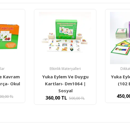
tlar
Etkinlik Materyalleri
Dikka
Ve Kavram
Yuka Eylem Ve Duygu
Yuka Eyl
arça- Okul
Kartları- Dm1064 |
(102 
Sosyal
450,0
00,00
TL
360,00
TL
500,00
TL