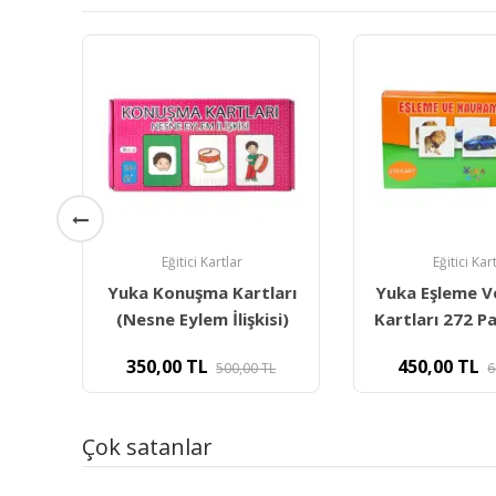
Eğitici Kartlar
Eğitici Kar
lü
Yuka Konuşma Kartları
Yuka Eşleme 
(96
(Nesne Eylem İlişkisi)
Kartları 272 P
350,00
TL
450,00
TL
L
500,00
TL
6
Çok satanlar