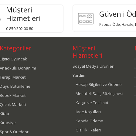
Müşteri
Güvenli Ö
Hizmetleri
Kapıda Öde, Havale, K
0 850 302 00 80
Kategoriler
Müşteri
Hizmetleri
Eğitici Oyuncak
Sosyal Medya Ürünleri
Anaokulu Donanımı
Yardım
Terapi Marketi
Hesap Bilgileri ve Ödeme
Duyu Bütünleme
Mesafeli Satış Sözleşmesi
Bebek Marketi
Kargo ve Teslimat
Çocuk Marketi
İade Koşulları
Kitap
Kapıda Ödeme
Kırtasiye
Gizlilik İlkeleri
Spor & Outdoor