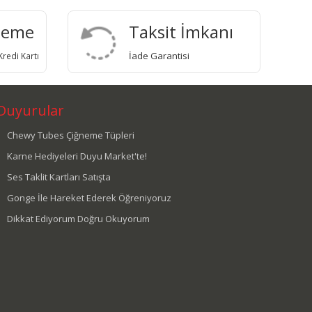
deme
Taksit İmkanı
İade Garantisi
redi Kartı
Duyurular
Chewy Tubes Çiğneme Tüpleri
Karne Hediyeleri Duyu Market'te!
Ses Taklit Kartları Satışta
Gonge İle Hareket Ederek Öğreniyoruz
Dikkat Ediyorum Doğru Okuyorum