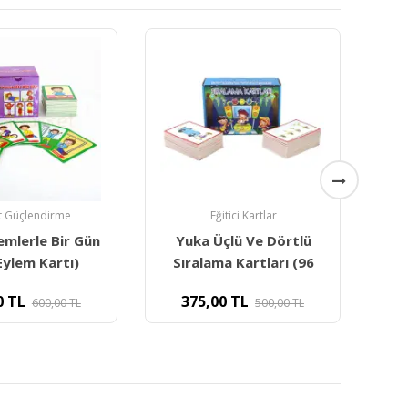
t Güçlendirme
Eğitici Kartlar
emlerle Bir Gün
Yuka Üçlü Ve Dörtlü
Yu
Eylem Kartı)
Sıralama Kartları (96
(
0
TL
375,00
TL
600,00
TL
500,00
TL