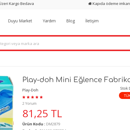
 Üzeri Kargo Bedava
Kapıda ödeme imkan
Duyu Market
Yardım
Blog
İletişim
Play-doh Mini Eğlence Fabrika
Stok
Play-Doh
TÜ
2 Yorum
81,25
TL
Ürün Kodu :
DM2879