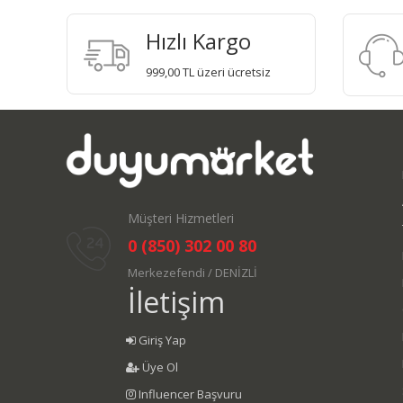
Hızlı Kargo
999,00 TL üzeri ücretsiz
Müşteri Hizmetleri
0 (850) 302 00 80
Merkezefendi / DENİZLİ
İletişim
Giriş Yap
Üye Ol
Influencer Başvuru