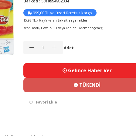
Barkod : 5010994952334
999,00 TL ve üzeri ücretsiz kargo
15,98 TL x 6 ay’a varan
taksit seçenekleri
Kredi Kartı, Havale/EFT veya Kapıda Ödeme seçeneği
Adet
Gelince Haber Ver
TÜKENDİ
Favori Ekle