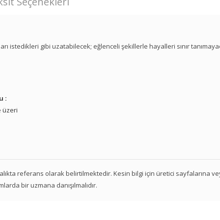
sit Seçenekleri
arı istedikleri gibi uzatabilecek; eğlenceli şekillerle hayalleri sınır tanımaya
u :
 üzeri
 aralıkta referans olarak belirtilmektedir. Kesin bilgi için üretici sayfalarına 
mlarda bir uzmana danışılmalıdır.