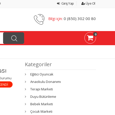
ı
Giriş Yap
Üye Ol
Bilgi için:
0 (850) 302 00 80
0
Kategoriler
sı
Eğitici Oyuncak
 Durumu
Anaokulu Donanımı
KENDİ
Terapi Marketi
Duyu Bütünleme
Bebek Marketi
Çocuk Marketi