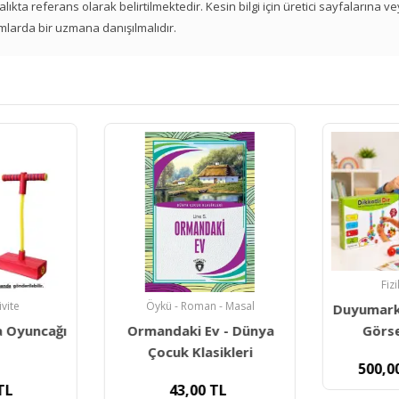
 aralıkta referans olarak belirtilmektedir. Kesin bilgi için üretici sayfalarına 
mlarda bir uzmana danışılmalıdır.
Fiz
ivite
Öykü - Roman - Masal
Duyumarke
a Oyuncağı
Ormandaki Ev - Dünya
Görse
Çocuk Klasikleri
500,0
TL
43,00
TL