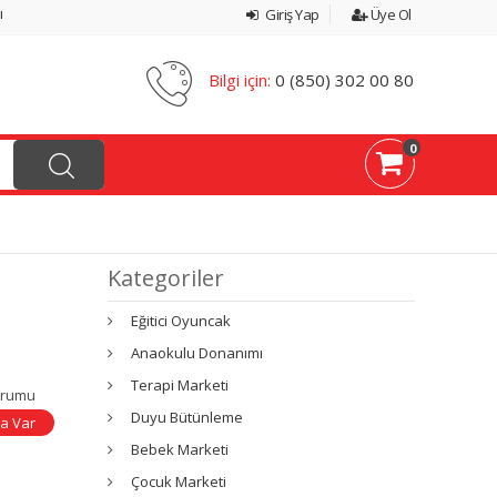
ı
Giriş Yap
Üye Ol
Bilgi için:
0 (850) 302 00 80
0
Kategoriler
Eğitici Oyuncak
Anaokulu Donanımı
Terapi Marketi
urumu
Duyu Bütünleme
a Var
Bebek Marketi
Çocuk Marketi