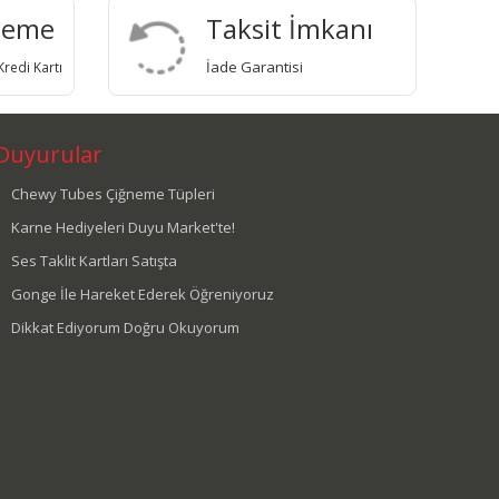
deme
Taksit İmkanı
İade Garantisi
redi Kartı
Duyurular
Chewy Tubes Çiğneme Tüpleri
Karne Hediyeleri Duyu Market'te!
Ses Taklit Kartları Satışta
Gonge İle Hareket Ederek Öğreniyoruz
Dikkat Ediyorum Doğru Okuyorum