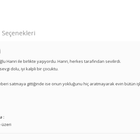
 Seçenekleri
i
lu Hanri ile birlikte yaşıyordu. Hanri, herkes tarafından sevilirdi.
gi dolu, iyi kalpli bir çocuktu.
eri satmaya gittiğinde ise onun yokluğunu hiç aratmayarak evin bütün işl
u :
 üzeri