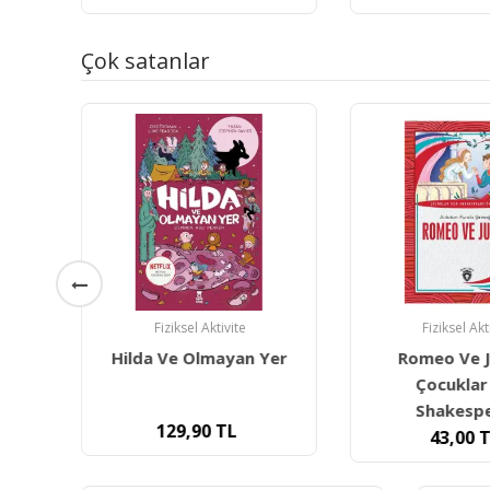
Çok satanlar
Fiziksel Aktivite
Fiziksel Akt
Hilda Ve Olmayan Yer
Romeo Ve Ju
t
Çocuklar 
Shakesp
129,90
TL
L
43,00
T