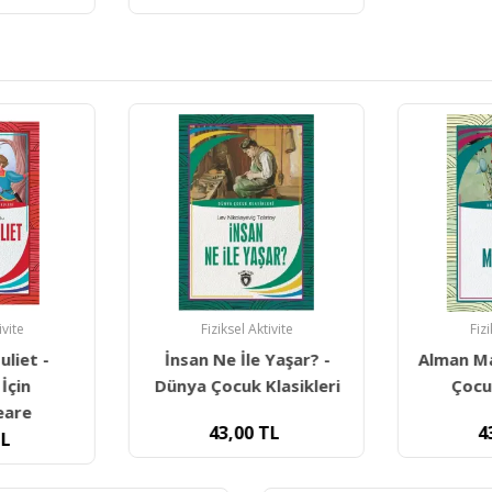
ivite
Fiziksel Aktivite
Fiz
liet -
İnsan Ne İle Yaşar? -
Alman Ma
İçin
Dünya Çocuk Klasikleri
Çocu
eare
43,00
TL
4
L