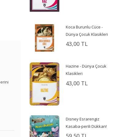
Koca Burunlu Cüce -
Dünya Çocuk Klasikleri
43,00 TL
Hazine - Dünya Çocuk
Klasikleri
erini
43,00 TL
Disney Esrarengiz
Kasaba-perili Dükkan!
59,50 TL