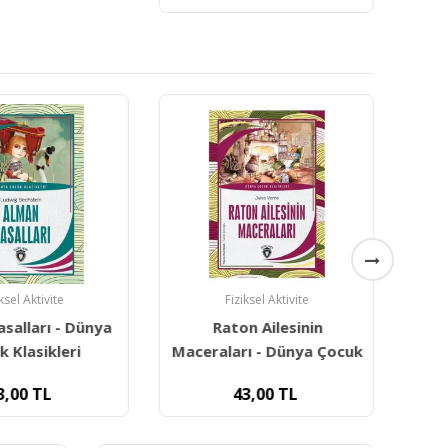
iksel Aktivite
Fiziksel Aktivite
salları - Dünya
Raton Ailesinin
D
k Klasikleri
Maceraları - Dünya Çocuk
Dü
3,00
TL
43,00
TL