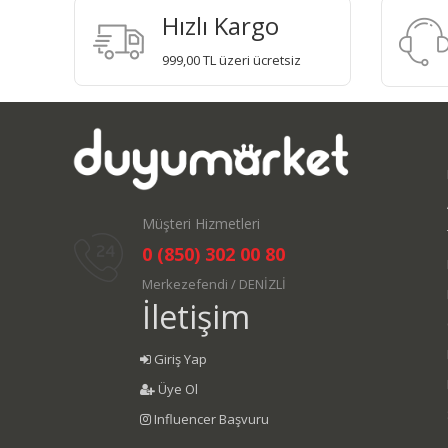
Hızlı Kargo
999,00 TL üzeri ücretsiz
Müşteri Hizmetleri
0 (850) 302 00 80
Merkezefendi / DENİZLİ
İletişim
Giriş Yap
Üye Ol
Influencer Başvuru