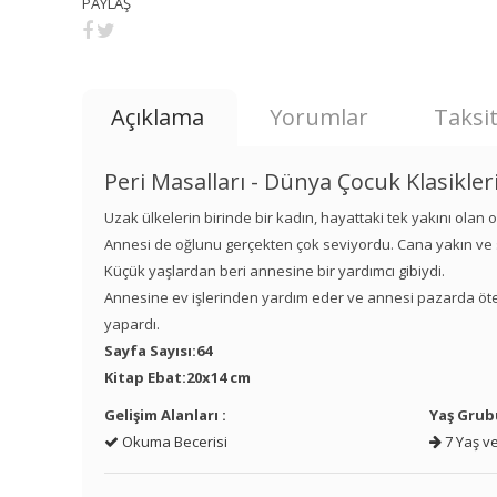
PAYLAŞ
Açıklama
Yorumlar
Taksit
Peri Masalları - Dünya Çocuk Klasikler
Uzak ülkelerin birinde bir kadın, hayattaki tek yakını olan oğ
Annesi de oğlunu gerçekten çok seviyordu. Cana yakın ve sev
Küçük yaşlardan beri annesine bir yardımcı gibiydi.
Annesine ev işlerinden yardım eder ve annesi pazarda öteb
yapardı.
Sayfa Sayısı:64
Kitap Ebat:20x14 cm
Gelişim Alanları :
Yaş Grub
Okuma Becerisi
7 Yaş ve