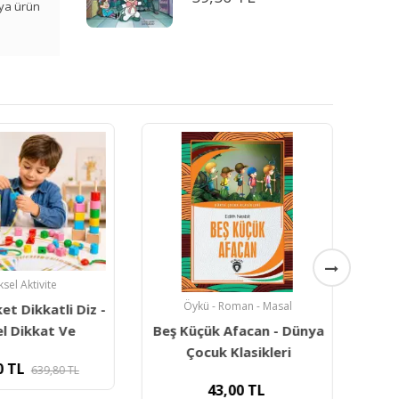
veya ürün
iksel Aktivite
Öykü - Roman - Masal
t Dikkatli Diz -
Beş Küçük Afacan - Dünya
Çoc
l Dikkat Ve
Çocuk Klasikleri
0
TL
639,80
TL
43,00
TL