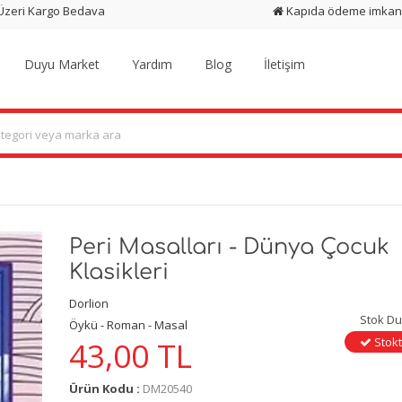
 Üzeri Kargo Bedava
Kapıda ödeme imkan
Duyu Market
Yardım
Blog
İletişim
Peri Masalları - Dünya Çocuk
Klasikleri
Dorlion
Stok D
Öykü - Roman - Masal
Stokt
43,00
TL
Ürün Kodu :
DM20540