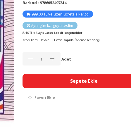
Barkod : 9786052497814
999,00 TL ve üzeri ücretsiz kargo
Aynı gün kargoya teslim
8,46 TL x 6 ay’a varan
taksit seçenekleri
Kredi Kartı, Havale/EFT veya Kapıda Ödeme seçeneği
Adet
Sepete Ekle
Favori Ekle