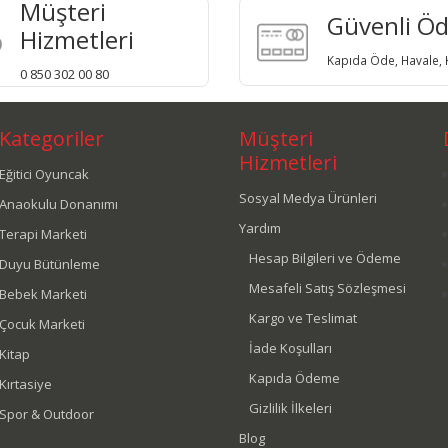
Müşteri
Güvenli Ö
Hizmetleri
Kapıda Öde, Havale, K
0 850 302 00 80
Kategoriler
Müşteri
Hizmetleri
Eğitici Oyuncak
Sosyal Medya Ürünleri
Anaokulu Donanımı
Yardım
Terapi Marketi
Hesap Bilgileri ve Ödeme
Duyu Bütünleme
Mesafeli Satış Sözleşmesi
Bebek Marketi
Kargo ve Teslimat
Çocuk Marketi
İade Koşulları
Kitap
Kapıda Ödeme
Kırtasiye
Gizlilik İlkeleri
Spor & Outdoor
Blog