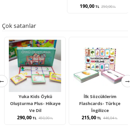
190,00
250,00
TL
TL
Çok satanlar
Yuka Kids Öykü
İlk Sözcüklerim
Oluşturma Plus- Hikaye
Flashcards- Türkçe
Ve Dil
İngilizce
290,00
215,00
450,00
446,04
TL
TL
TL
TL