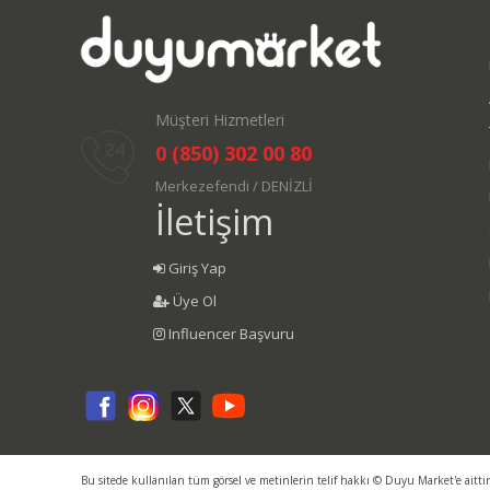
Müşteri Hizmetleri
0 (850) 302 00 80
Merkezefendi / DENİZLİ
İletişim
Giriş Yap
Üye Ol
Influencer Başvuru
Bu sitede kullanılan tüm görsel ve metinlerin telif hakkı © Duyu Market'e aitti