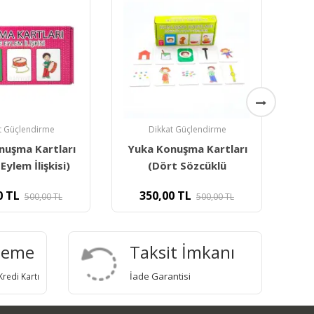
Yuk
t Güçlendirme
Dikkat Güçlendirme
nuşma Kartları
Yuka Üçlü Ve Dörtlü
t Sözcüklü
Sıralama Kartları (96
0
TL
375,00
TL
500,00
TL
500,00
TL
deme
Taksit İmkanı
İade Garantisi
redi Kartı