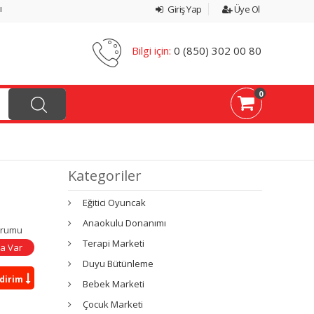
ı
Giriş Yap
Üye Ol
Bilgi için:
0 (850) 302 00 80
0
Kategoriler
Eğitici Oyuncak
Anaokulu Donanımı
urumu
Terapi Marketi
a Var
Duyu Bütünleme
ndirim
Bebek Marketi
Çocuk Marketi