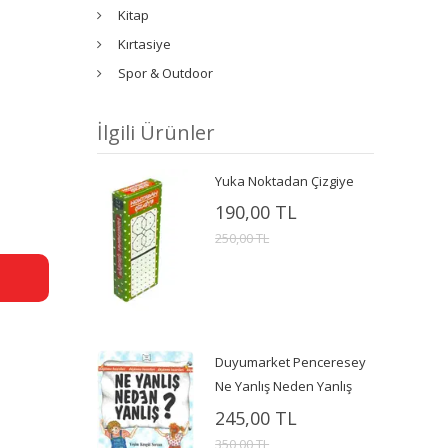
Kitap
Kırtasiye
Spor & Outdoor
İlgili Ürünler
Yuka Noktadan Çizgiye
190,00 TL
250,00 TL
Duyumarket Penceresey
Ne Yanlış Neden Yanlış
245,00 TL
350,00 TL