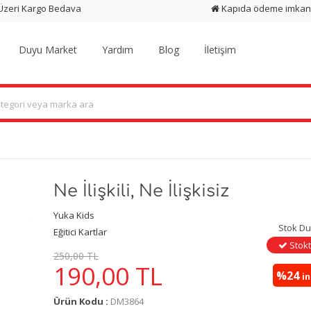
 Üzeri Kargo Bedava
Kapıda ödeme imkan
Duyu Market
Yardım
Blog
İletişim
Ne İlişkili, Ne İlişkisiz
Yuka Kids
Stok D
Eğitici Kartlar
Stokt
250,00 TL
190,00
TL
%24
i
Ürün Kodu :
DM3864