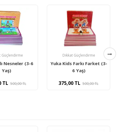
t Güçlendirme
 Farkı Farket (3-
Eğitici Kartlar
Duyu
6 Yaş)
Yuka Örüntüler
0
TL
500,00
TL
190,00
TL
250,00
TL