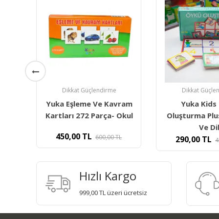
Dikkat Güçlendirme
Dikkat Güçle
vram
Yuka Kids Öykü
İlk Sözcük
Okul
Oluşturma Plus- Hikaye
Flashcards-
Ve Dil
İngiliz
L
290,00
TL
215,00
TL
450,00
TL
4
Hızlı Kargo
999,00 TL üzeri ücretsiz