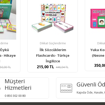
ndirme
Dikkat Güçlendirme
Dikka
lerim
Yuka Konuşma Kartları
Yuka Ko
 Türkçe
(Nesne Eylem İlişkisi)
(Dör
ce
350,00
TL
350,0
500,00
TL
46,04
TL
Müşteri
Güvenli Ö
Hizmetleri
Kapıda Öde, Havale, K
0 850 302 00 80