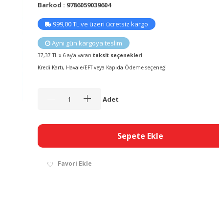
Barkod : 9786059039604
999,00 TL ve üzeri ücretsiz kargo
Aynı gün kargoya teslim
37,37 TL x 6 ay’a varan
taksit seçenekleri
Kredi Kartı, Havale/EFT veya Kapıda Ödeme seçeneği
Adet
Sepete Ekle
Favori Ekle