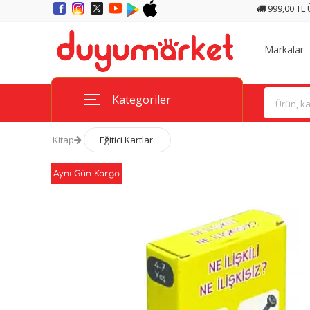
999,00 TL
Markalar
Kategoriler
Kitap
Eğitici Kartlar
Aynı Gün Kargo