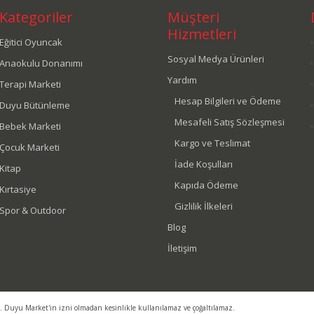
Kategoriler
Müşteri
Hizmetleri
Eğitici Oyuncak
Sosyal Medya Ürünleri
Anaokulu Donanımı
Yardım
Terapi Marketi
Hesap Bilgileri ve Ödeme
Duyu Bütünleme
Mesafeli Satış Sözleşmesi
Bebek Marketi
Kargo ve Teslimat
Çocuk Marketi
İade Koşulları
Kitap
Kapıda Ödeme
Kırtasiye
Gizlilik İlkeleri
Spor & Outdoor
Blog
İletişim
r. Duyu Market'in izni olmadan kesinlikle kullanılamaz ve çoğaltılamaz.