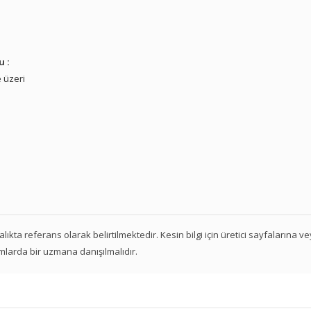
u :
 üzeri
 aralıkta referans olarak belirtilmektedir. Kesin bilgi için üretici sayfalarına 
mlarda bir uzmana danışılmalıdır.