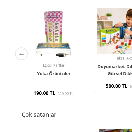
Fiziksel Aktivite
Etkinlik Mater
Duyumarket Dikkatli Diz -
Yuka Eylem 
Görsel Dikkat Ve
Kartları- D
500,00
TL
639,80
TL
Sosya
L
360,00
TL
5
Çok satanlar