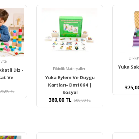
Dikkat Güçlendirme
Dikka
Yuka Saklı Nesneler (3-6
Yuka Kids
yalleri
Yaş)
Ve Duygu
m1064 |
375,00
TL
375,0
500,00
TL
l
00,00
TL