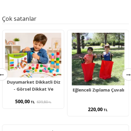
Çok satanlar
Duyumarket Dikkatli Diz
- Görsel Dikkat Ve
Eğlenceli Zıplama Çuvalı
500,00
639,80
TL
TL
220,00
TL