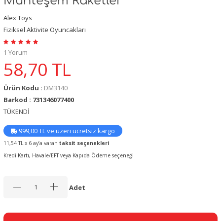
Muhteşem Raketler
Alex Toys
Fiziksel Aktivite Oyuncakları
1 Yorum
58,70
TL
Ürün Kodu :
DM3140
Barkod : 731346077400
TÜKENDİ
999,00 TL ve üzeri ücretsiz kargo
11,54 TL x 6 ay’a varan
taksit seçenekleri
Kredi Kartı, Havale/EFT veya Kapıda Ödeme seçeneği
Adet