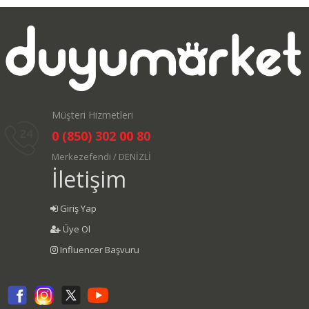
Müşteri Hizmetleri
0 (850) 302 00 80
Merkezefendi / DENİZLİ
İletişim
Giriş Yap
Üye Ol
Influencer Başvuru