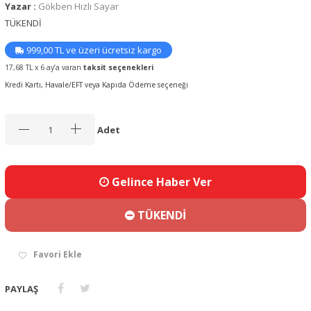
Yazar :
Gökben Hızlı Sayar
TÜKENDİ
999,00 TL ve üzeri ücretsiz kargo
17,68 TL x 6 ay’a varan
taksit seçenekleri
Kredi Kartı, Havale/EFT veya Kapıda Ödeme seçeneği
Adet
Gelince Haber Ver
TÜKENDİ
Favori Ekle
PAYLAŞ