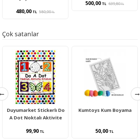
500,00
639,80
TL
TL
480,00
580,00
TL
TL
Çok satanlar
Duyumarket Stickerlı Do
Kumtoys Kum Boyama
A Dot Noktalı Aktivite
99,90
50,00
TL
TL