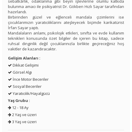
sebatkârlık, odaklanma gibi beyin işlevlerine olumlu katkıda
bulunma amacı ile psikiyatrist Dr. Gökben Hızlı Sayar tarafından
hazırlandı.
Birbirinden güzel ve eğlenceli mandala çizimlerini ise
çocuklarımızın yaratıcılıklarını ateşleyecek biçimde karikatürist
İrfan Sayar yaptı.
Mandalaların anlamı, psikolojik etkileri, sınıfta ve evde kullanım
teknikleri konusunda özet bilgiler de içeren bu kitap, sadece
ruhsal dinginlik değil çocuklarınızla birlikte geçireceğiniz hoş
vakitler de kazandıracaktır.
Gelişim Alanları :
Dikkat Gelişimi
Görsel Algı
İnce Motor Beceriler
Sosyal Beceriler
Yaratıcılık/Hayalgücü
Yaş Grubu :
12 - 18 Ay
2 Yaş ve üzeri
3 Yaş ve üzeri