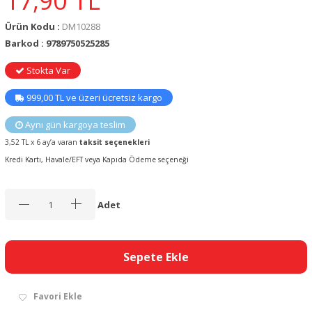
17,90
TL
Ürün Kodu :
DM10288
Barkod : 9789750525285
Stokta Var
999,00 TL ve üzeri ücretsiz kargo
Aynı gün kargoya teslim
3,52 TL x 6 ay’a varan
taksit seçenekleri
Kredi Kartı, Havale/EFT veya Kapıda Ödeme seçeneği
Adet
Sepete Ekle
Favori Ekle