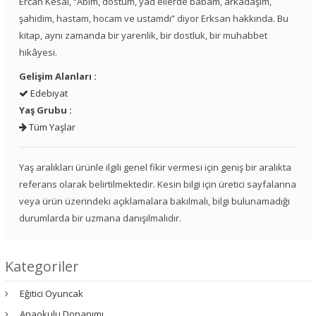
Ercan Kesal, “Abim, dostum, yad ellerde babam, arkadaşım,
şahidim, hastam, hocam ve ustamdı” diyor Erksan hakkında. Bu
kitap, aynı zamanda bir yarenlik, bir dostluk, bir muhabbet
hikâyesi.
Gelişim Alanları :
Edebiyat
Yaş Grubu :
Tüm Yaşlar
Yaş aralıkları ürünle ilgili genel fikir vermesi için geniş bir aralıkta
referans olarak belirtilmektedir. Kesin bilgi için üretici sayfalarına
veya ürün üzerindeki açıklamalara bakılmalı, bilgi bulunamadığı
durumlarda bir uzmana danışılmalıdır.
Kategoriler
Eğitici Oyuncak
Anaokulu Donanımı