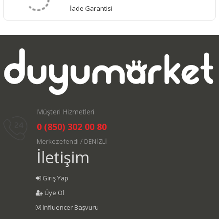
İade Garantisi
Müşteri Hizmetleri
0 (850) 302 00 80
Merkezefendi / DENİZLİ
İletişim
Giriş Yap
Üye Ol
Influencer Başvuru